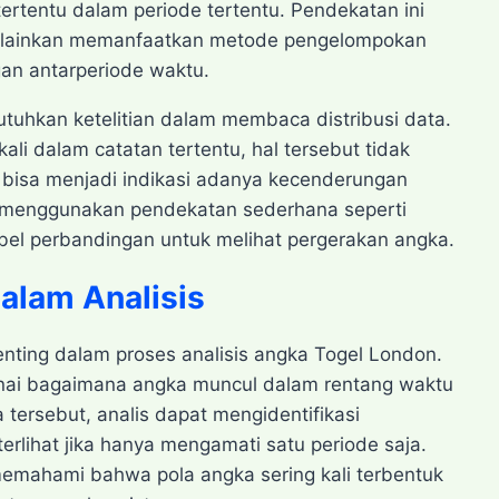
rtentu dalam periode tertentu. Pendekatan ini
 melainkan memanfaatkan metode pengelompokan
gan antarperiode waktu.
tuhkan ketelitian dalam membaca distribusi data.
ali dalam catatan tertentu, hal tersebut tidak
i bisa menjadi indikasi adanya kecenderungan
ata menggunakan pendekatan sederhana seperti
tabel perbandingan untuk melihat pergerakan angka.
Dalam Analisis
enting dalam proses analisis angka Togel London.
ai bagaimana angka muncul dalam rentang waktu
tersebut, analis dapat mengidentifikasi
erlihat jika hanya mengamati satu periode saja.
emahami bahwa pola angka sering kali terbentuk