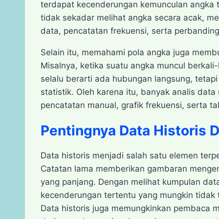
terdapat kecenderungan kemunculan angka te
tidak sekadar melihat angka secara acak,
data, pencatatan frekuensi, serta perbandin
Selain itu, memahami pola angka juga membu
Misalnya, ketika suatu angka muncul berkali-k
selalu berarti ada hubungan langsung, tetap
statistik. Oleh karena itu, banyak analis d
pencatatan manual, grafik frekuensi, serta 
Pentingnya Data Historis 
Data historis menjadi salah satu elemen terp
Catatan lama memberikan gambaran mengen
yang panjang. Dengan melihat kumpulan data 
kecenderungan tertentu yang mungkin tidak t
Data historis juga memungkinkan pembaca m