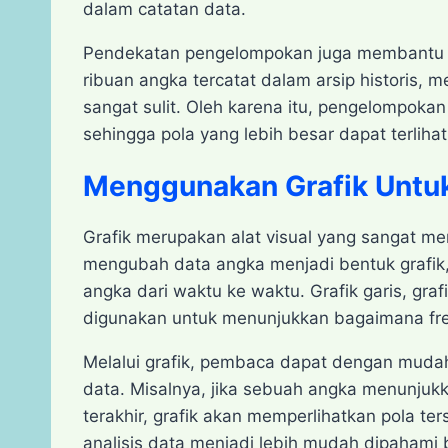
dalam catatan data.
Pendekatan pengelompokan juga membantu m
ribuan angka tercatat dalam arsip historis, 
sangat sulit. Oleh karena itu, pengelompokan
sehingga pola yang lebih besar dapat terlih
Menggunakan Grafik Untu
Grafik merupakan alat visual yang sangat 
mengubah data angka menjadi bentuk grafik,
angka dari waktu ke waktu. Grafik garis, gra
digunakan untuk menunjukkan bagaimana fre
Melalui grafik, pembaca dapat dengan mud
data. Misalnya, jika sebuah angka menunjuk
terakhir, grafik akan memperlihatkan pola ter
analisis data menjadi lebih mudah dipahami 