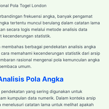
perbandingan frekuensi angka, banyak pengamat
ka tertentu muncul berulang dalam catatan lama
an secara logis melalui metode analisis data
kecenderungan statistik.
 membahas berbagai pendekatan analisis angka
ta cara memahami kecenderungan statistik dari arsip
baran rasional mengenai pola kemunculan angka
h pembaca umum.
nalisis Pola Angka
 pendekatan yang sering digunakan untuk
am kumpulan data numerik. Dalam konteks arsip
 menelusuri catatan lama untuk melihat apakah