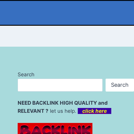
Search
Search
NEED BACKLINK HIGH QUALITY and
RELEVANT ?
let us help.
click here