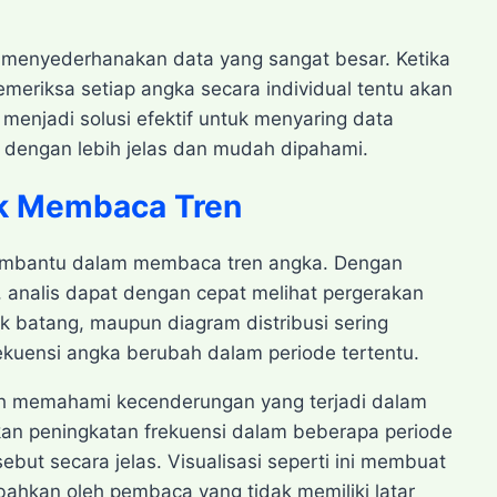
enyederhanakan data yang sangat besar. Ketika
memeriksa setiap angka secara individual tentu akan
 menjadi solusi efektif untuk menyaring data
at dengan lebih jelas dan mudah dipahami.
k Membaca Tren
membantu dalam membaca tren angka. Dengan
 analis dapat dengan cepat melihat pergerakan
fik batang, maupun diagram distribusi sering
kuensi angka berubah dalam periode tertentu.
ah memahami kecenderungan yang terjadi dalam
kan peningkatan frekuensi dalam beberapa periode
sebut secara jelas. Visualisasi seperti ini membuat
bahkan oleh pembaca yang tidak memiliki latar