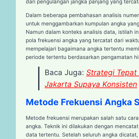
dari pengulangan jangka panjang yang tercat
Dalam beberapa pembahasan analisis numerik
untuk menggambarkan kumpulan angka yang d
Namun dalam konteks analisis data, istilah 
pola frekuensi angka yang tercatat dari wak
mempelajari bagaimana angka tertentu memil
periode tertentu berdasarkan pengamatan his
Baca Juga:
Strategi Tepa
Jakarta Supaya Konsisten
Metode Frekuensi Angka 
Metode frekuensi merupakan salah satu car
angka. Teknik ini dilakukan dengan mencata
data tertentu. Setelah seluruh angka dicatat