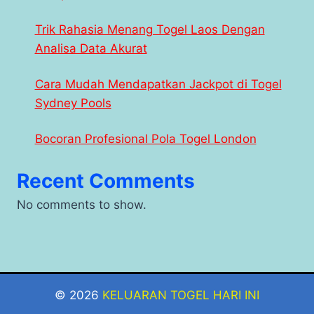
Trik Rahasia Menang Togel Laos Dengan
Analisa Data Akurat
Cara Mudah Mendapatkan Jackpot di Togel
Sydney Pools
Bocoran Profesional Pola Togel London
Recent Comments
No comments to show.
© 2026
KELUARAN TOGEL HARI INI