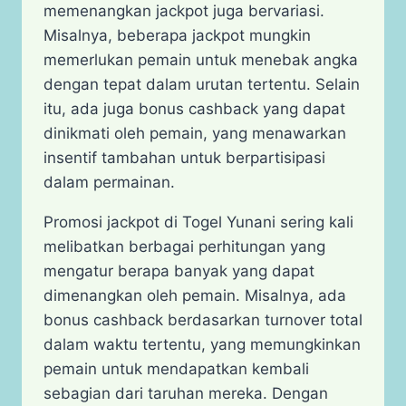
memenangkan jackpot juga bervariasi.
Misalnya, beberapa jackpot mungkin
memerlukan pemain untuk menebak angka
dengan tepat dalam urutan tertentu. Selain
itu, ada juga bonus cashback yang dapat
dinikmati oleh pemain, yang menawarkan
insentif tambahan untuk berpartisipasi
dalam permainan.
Promosi jackpot di Togel Yunani sering kali
melibatkan berbagai perhitungan yang
mengatur berapa banyak yang dapat
dimenangkan oleh pemain. Misalnya, ada
bonus cashback berdasarkan turnover total
dalam waktu tertentu, yang memungkinkan
pemain untuk mendapatkan kembali
sebagian dari taruhan mereka. Dengan