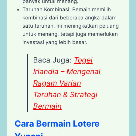
banyak untuk menang.
Taruhan Kombinasi: Pemain memilih
kombinasi dari beberapa angka dalam
satu taruhan. Ini meningkatkan peluang
untuk menang, tetapi juga memerlukan
investasi yang lebih besar.
Baca Juga:
Togel
Irlandia – Mengenal
Ragam Varian
Taruhan & Strategi
Bermain
Cara Bermain Lotere