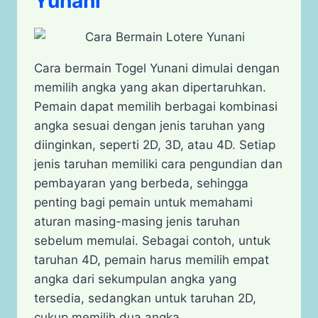
Yunani
Cara bermain Togel Yunani dimulai dengan
memilih angka yang akan dipertaruhkan.
Pemain dapat memilih berbagai kombinasi
angka sesuai dengan jenis taruhan yang
diinginkan, seperti 2D, 3D, atau 4D. Setiap
jenis taruhan memiliki cara pengundian dan
pembayaran yang berbeda, sehingga
penting bagi pemain untuk memahami
aturan masing-masing jenis taruhan
sebelum memulai. Sebagai contoh, untuk
taruhan 4D, pemain harus memilih empat
angka dari sekumpulan angka yang
tersedia, sedangkan untuk taruhan 2D,
cukup memilih dua angka.