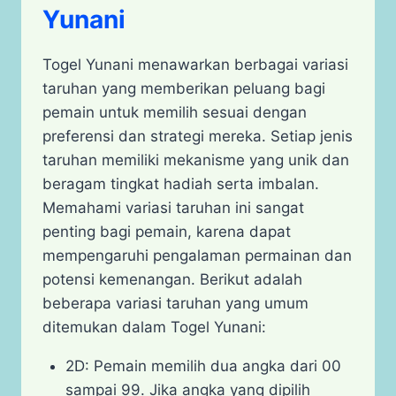
Yunani
Togel Yunani menawarkan berbagai variasi
taruhan yang memberikan peluang bagi
pemain untuk memilih sesuai dengan
preferensi dan strategi mereka. Setiap jenis
taruhan memiliki mekanisme yang unik dan
beragam tingkat hadiah serta imbalan. ​
Memahami variasi taruhan ini sangat
penting bagi pemain, karena dapat
mempengaruhi pengalaman permainan dan
potensi kemenangan. Berikut adalah
beberapa variasi taruhan yang umum
ditemukan dalam Togel Yunani:
2D: Pemain memilih dua angka dari 00
sampai 99. Jika angka yang dipilih