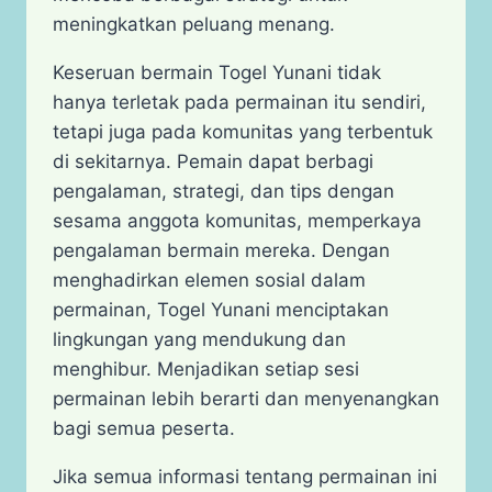
meningkatkan peluang menang.
​Keseruan bermain Togel Yunani tidak
hanya terletak pada permainan itu sendiri,
tetapi juga pada komunitas yang terbentuk
di sekitarnya. Pemain dapat berbagi
pengalaman, strategi, dan tips dengan
sesama anggota komunitas, memperkaya
pengalaman bermain mereka. Dengan
menghadirkan elemen sosial dalam
permainan, Togel Yunani menciptakan
lingkungan yang mendukung dan
menghibur. Menjadikan setiap sesi
permainan lebih berarti dan menyenangkan
bagi semua peserta.
Jika semua informasi tentang permainan ini