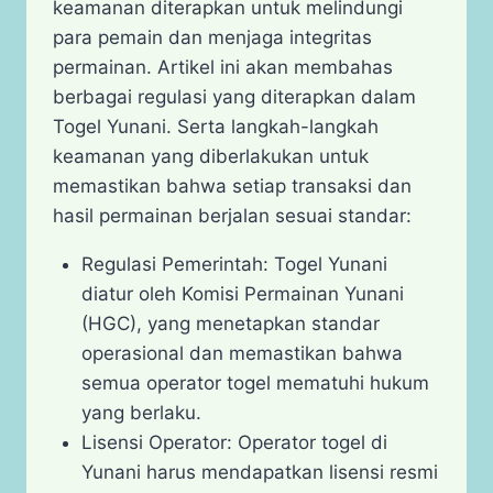
keamanan diterapkan untuk melindungi
para pemain dan menjaga integritas
permainan. Artikel ini akan membahas
berbagai regulasi yang diterapkan dalam
Togel Yunani. Serta langkah-langkah
keamanan yang diberlakukan untuk
memastikan bahwa setiap transaksi dan
hasil permainan berjalan sesuai standar:
Regulasi Pemerintah: Togel Yunani
diatur oleh Komisi Permainan Yunani
(HGC), yang menetapkan standar
operasional dan memastikan bahwa
semua operator togel mematuhi hukum
yang berlaku.
Lisensi Operator: Operator togel di
Yunani harus mendapatkan lisensi resmi