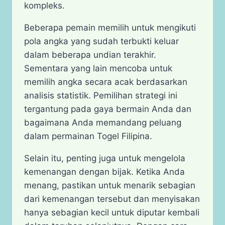
kompleks.
Beberapa pemain memilih untuk mengikuti
pola angka yang sudah terbukti keluar
dalam beberapa undian terakhir.
Sementara yang lain mencoba untuk
memilih angka secara acak berdasarkan
analisis statistik. Pemilihan strategi ini
tergantung pada gaya bermain Anda dan
bagaimana Anda memandang peluang
dalam permainan Togel Filipina.
Selain itu, penting juga untuk mengelola
kemenangan dengan bijak. Ketika Anda
menang, pastikan untuk menarik sebagian
dari kemenangan tersebut dan menyisakan
hanya sebagian kecil untuk diputar kembali