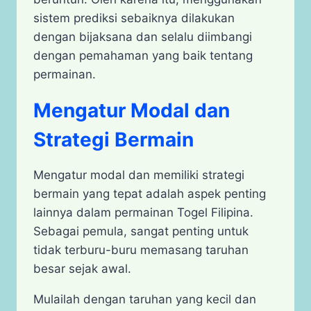
sistem prediksi sebaiknya dilakukan
dengan bijaksana dan selalu diimbangi
dengan pemahaman yang baik tentang
permainan.
Mengatur Modal dan
Strategi Bermain
Mengatur modal dan memiliki strategi
bermain yang tepat adalah aspek penting
lainnya dalam permainan Togel Filipina.
Sebagai pemula, sangat penting untuk
tidak terburu-buru memasang taruhan
besar sejak awal.
Mulailah dengan taruhan yang kecil dan