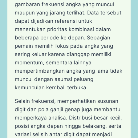
gambaran frekuensi angka yang muncul
maupun yang jarang terlihat. Data tersebut
dapat dijadikan referensi untuk
menentukan prioritas kombinasi dalam
beberapa periode ke depan. Sebagian
pemain memilih fokus pada angka yang
sering keluar karena dianggap memiliki
momentum, sementara lainnya
mempertimbangkan angka yang lama tidak
muncul dengan asumsi peluang
kemunculan kembali terbuka.
Selain frekuensi, memperhatikan susunan
digit dan pola ganjil genap juga membantu
memperkaya analisa. Distribusi besar kecil,
posisi angka depan hingga belakang, serta
variasi selisih antar digit dapat menjadi