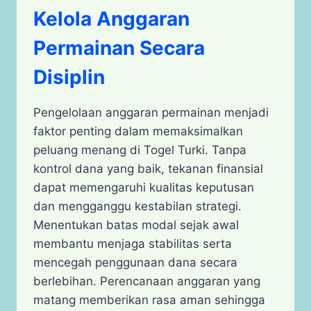
Kelola Anggaran
Permainan Secara
Disiplin
Pengelolaan anggaran permainan menjadi
faktor penting dalam memaksimalkan
peluang menang di Togel Turki. Tanpa
kontrol dana yang baik, tekanan finansial
dapat memengaruhi kualitas keputusan
dan mengganggu kestabilan strategi.
Menentukan batas modal sejak awal
membantu menjaga stabilitas serta
mencegah penggunaan dana secara
berlebihan. Perencanaan anggaran yang
matang memberikan rasa aman sehingga