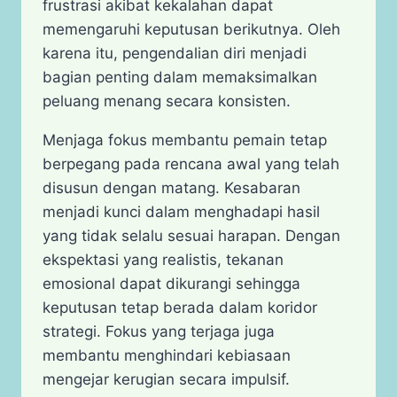
frustrasi akibat kekalahan dapat
memengaruhi keputusan berikutnya. Oleh
karena itu, pengendalian diri menjadi
bagian penting dalam memaksimalkan
peluang menang secara konsisten.
Menjaga fokus membantu pemain tetap
berpegang pada rencana awal yang telah
disusun dengan matang. Kesabaran
menjadi kunci dalam menghadapi hasil
yang tidak selalu sesuai harapan. Dengan
ekspektasi yang realistis, tekanan
emosional dapat dikurangi sehingga
keputusan tetap berada dalam koridor
strategi. Fokus yang terjaga juga
membantu menghindari kebiasaan
mengejar kerugian secara impulsif.