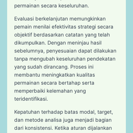
permainan secara keseluruhan.
Evaluasi berkelanjutan memungkinkan
pemain menilai efektivitas strategi secara
objektif berdasarkan catatan yang telah
dikumpulkan. Dengan meninjau hasil
sebelumnya, penyesuaian dapat dilakukan
tanpa mengubah keseluruhan pendekatan
yang sudah dirancang. Proses ini
membantu meningkatkan kualitas
permainan secara bertahap serta
memperbaiki kelemahan yang
teridentifikasi.
Kepatuhan terhadap batas modal, target,
dan metode analisa juga menjadi bagian
dari konsistensi. Ketika aturan dijalankan