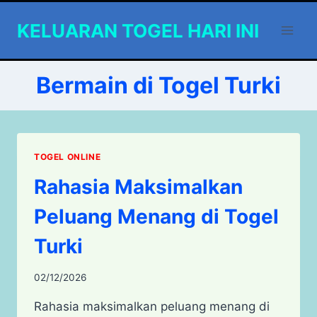
Skip
KELUARAN TOGEL HARI INI
to
content
Bermain di Togel Turki
TOGEL ONLINE
Rahasia Maksimalkan
Peluang Menang di Togel
Turki
02/12/2026
Rahasia maksimalkan peluang menang di