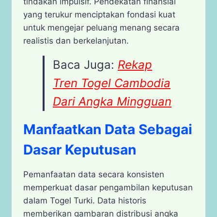
tindakan impulsif. Pendekatan finansial
yang terukur menciptakan fondasi kuat
untuk mengejar peluang menang secara
realistis dan berkelanjutan.
Baca Juga:
Rekap
Tren Togel Cambodia
Dari Angka Mingguan
Manfaatkan Data Sebagai
Dasar Keputusan
Pemanfaatan data secara konsisten
memperkuat dasar pengambilan keputusan
dalam Togel Turki. Data historis
memberikan gambaran distribusi angka