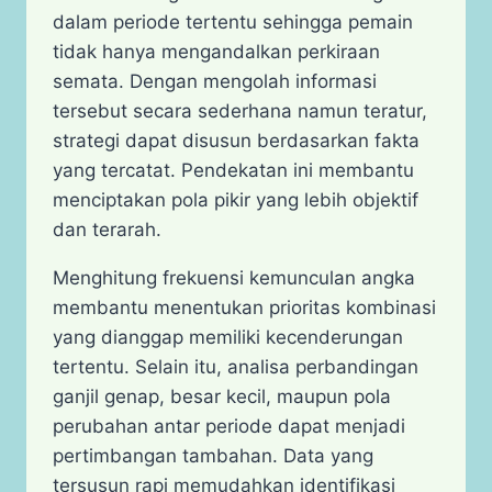
dalam periode tertentu sehingga pemain
tidak hanya mengandalkan perkiraan
semata. Dengan mengolah informasi
tersebut secara sederhana namun teratur,
strategi dapat disusun berdasarkan fakta
yang tercatat. Pendekatan ini membantu
menciptakan pola pikir yang lebih objektif
dan terarah.
Menghitung frekuensi kemunculan angka
membantu menentukan prioritas kombinasi
yang dianggap memiliki kecenderungan
tertentu. Selain itu, analisa perbandingan
ganjil genap, besar kecil, maupun pola
perubahan antar periode dapat menjadi
pertimbangan tambahan. Data yang
tersusun rapi memudahkan identifikasi