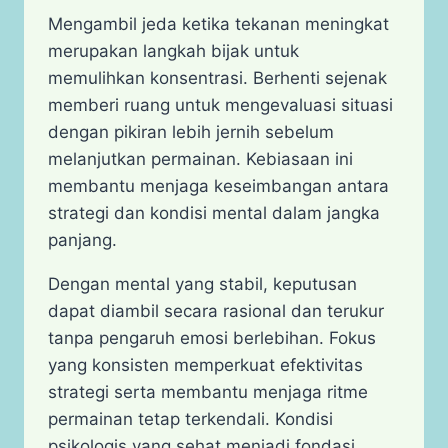
Mengambil jeda ketika tekanan meningkat
merupakan langkah bijak untuk
memulihkan konsentrasi. Berhenti sejenak
memberi ruang untuk mengevaluasi situasi
dengan pikiran lebih jernih sebelum
melanjutkan permainan. Kebiasaan ini
membantu menjaga keseimbangan antara
strategi dan kondisi mental dalam jangka
panjang.
Dengan mental yang stabil, keputusan
dapat diambil secara rasional dan terukur
tanpa pengaruh emosi berlebihan. Fokus
yang konsisten memperkuat efektivitas
strategi serta membantu menjaga ritme
permainan tetap terkendali. Kondisi
psikologis yang sehat menjadi fondasi