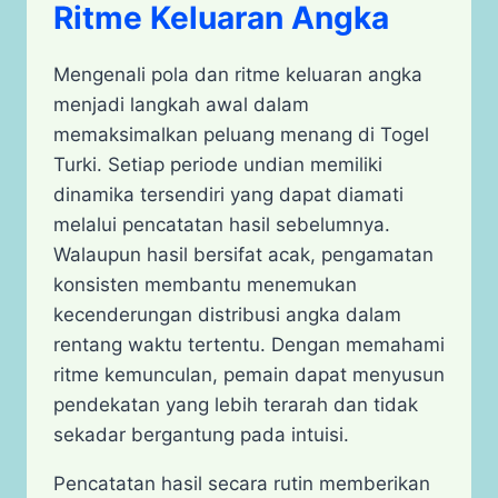
Ritme Keluaran Angka
Mengenali pola dan ritme keluaran angka
menjadi langkah awal dalam
memaksimalkan peluang menang di Togel
Turki. Setiap periode undian memiliki
dinamika tersendiri yang dapat diamati
melalui pencatatan hasil sebelumnya.
Walaupun hasil bersifat acak, pengamatan
konsisten membantu menemukan
kecenderungan distribusi angka dalam
rentang waktu tertentu. Dengan memahami
ritme kemunculan, pemain dapat menyusun
pendekatan yang lebih terarah dan tidak
sekadar bergantung pada intuisi.
Pencatatan hasil secara rutin memberikan