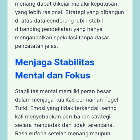
menang dapat dikejar melalui keputusan
yang lebih rasional. Strategi yang dibangun
di atas data cenderung lebih stabil
dibanding pendekatan yang hanya
mengandalkan spekulasi tanpa dasar
pencatatan jelas.
Menjaga Stabilitas
Mental dan Fokus
Stabilitas mental memiliki peran besar
dalam menjaga kualitas permainan Togel
Turki. Emosi yang tidak terkendali sering
kali menyebabkan perubahan strategi
secara mendadak dan tidak terencana.
Rasa euforia setelah menang maupun