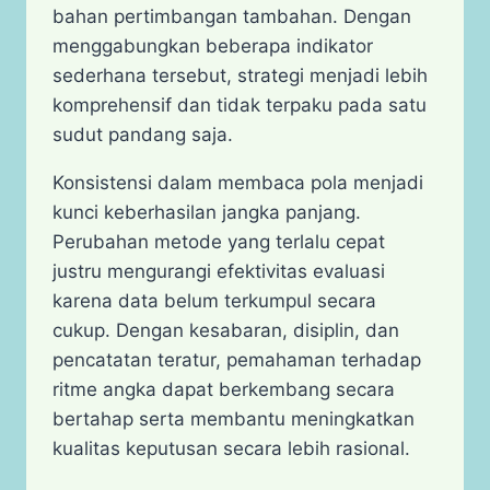
bahan pertimbangan tambahan. Dengan
menggabungkan beberapa indikator
sederhana tersebut, strategi menjadi lebih
komprehensif dan tidak terpaku pada satu
sudut pandang saja.
Konsistensi dalam membaca pola menjadi
kunci keberhasilan jangka panjang.
Perubahan metode yang terlalu cepat
justru mengurangi efektivitas evaluasi
karena data belum terkumpul secara
cukup. Dengan kesabaran, disiplin, dan
pencatatan teratur, pemahaman terhadap
ritme angka dapat berkembang secara
bertahap serta membantu meningkatkan
kualitas keputusan secara lebih rasional.