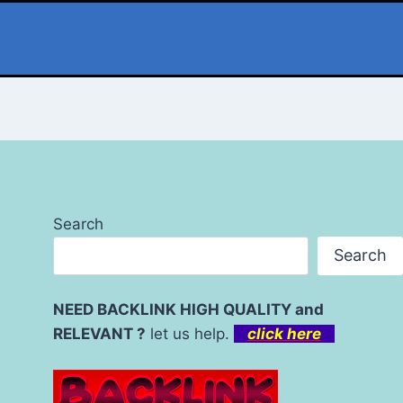
Search
Search
NEED BACKLINK HIGH QUALITY and
RELEVANT ?
let us help.
click here