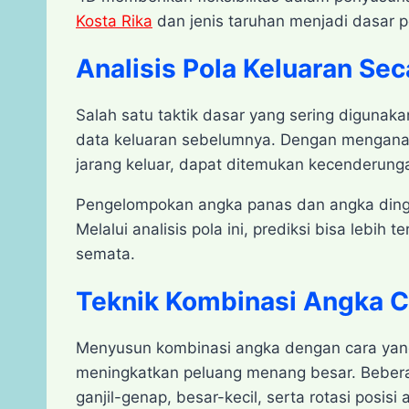
Kosta Rika
dan jenis taruhan menjadi dasar 
Analisis Pola Keluaran Se
Salah satu taktik dasar yang sering digunak
data keluaran sebelumnya. Dengan menganali
jarang keluar, dapat ditemukan kecenderung
Pengelompokan angka panas dan angka ding
Melalui analisis pola ini, prediksi bisa lebi
semata.
Teknik Kombinasi Angka 
Menyusun kombinasi angka dengan cara yang
meningkatkan peluang menang besar. Bebe
ganjil-genap, besar-kecil, serta rotasi posisi 