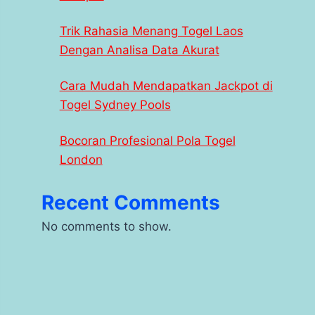
Trik Rahasia Menang Togel Laos
Dengan Analisa Data Akurat
Cara Mudah Mendapatkan Jackpot di
Togel Sydney Pools
Bocoran Profesional Pola Togel
London
Recent Comments
No comments to show.