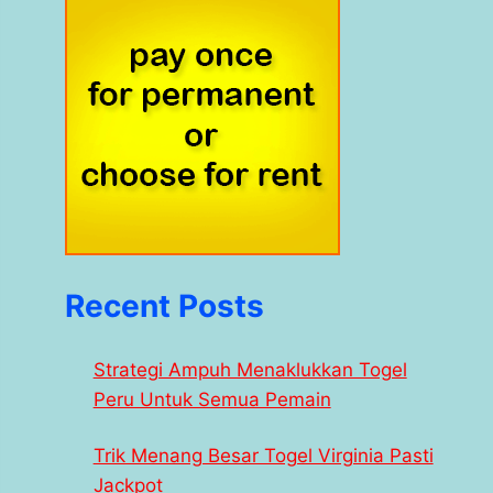
Recent Posts
Strategi Ampuh Menaklukkan Togel
Peru Untuk Semua Pemain
Trik Menang Besar Togel Virginia Pasti
Jackpot