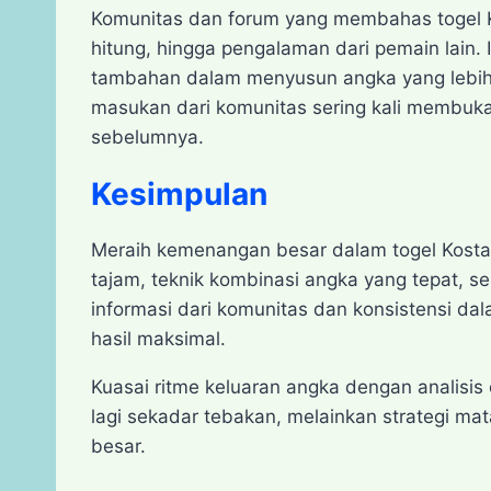
Komunitas dan forum yang membahas togel Ko
hitung, hingga pengalaman dari pemain lain. 
tambahan dalam menyusun angka yang lebih a
masukan dari komunitas sering kali membuka 
sebelumnya.
Kesimpulan
Meraih kemenangan besar dalam togel Kosta 
tajam, teknik kombinasi angka yang tepat, s
informasi dari komunitas dan konsistensi d
hasil maksimal.
Kuasai ritme keluaran angka dengan analisis 
lagi sekadar tebakan, melainkan strategi 
besar.