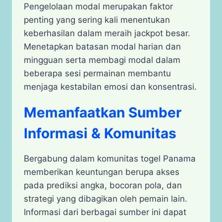
Pengelolaan modal merupakan faktor
penting yang sering kali menentukan
keberhasilan dalam meraih jackpot besar.
Menetapkan batasan modal harian dan
mingguan serta membagi modal dalam
beberapa sesi permainan membantu
menjaga kestabilan emosi dan konsentrasi.
Memanfaatkan Sumber
Informasi & Komunitas
Bergabung dalam komunitas togel Panama
memberikan keuntungan berupa akses
pada prediksi angka, bocoran pola, dan
strategi yang dibagikan oleh pemain lain.
Informasi dari berbagai sumber ini dapat