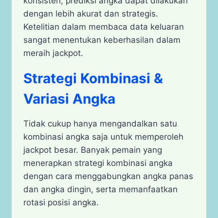
konsisten, prediksi angka dapat dilakukan
dengan lebih akurat dan strategis.
Ketelitian dalam membaca data keluaran
sangat menentukan keberhasilan dalam
meraih jackpot.
Strategi Kombinasi &
Variasi Angka
Tidak cukup hanya mengandalkan satu
kombinasi angka saja untuk memperoleh
jackpot besar. Banyak pemain yang
menerapkan strategi kombinasi angka
dengan cara menggabungkan angka panas
dan angka dingin, serta memanfaatkan
rotasi posisi angka.