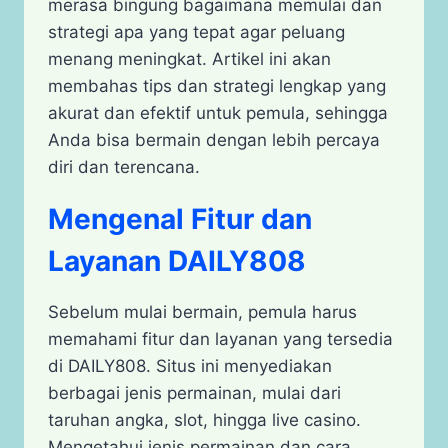
merasa bingung bagaimana memulai dan
strategi apa yang tepat agar peluang
menang meningkat. Artikel ini akan
membahas tips dan strategi lengkap yang
akurat dan efektif untuk pemula, sehingga
Anda bisa bermain dengan lebih percaya
diri dan terencana.
Mengenal Fitur dan
Layanan DAILY808
Sebelum mulai bermain, pemula harus
memahami fitur dan layanan yang tersedia
di DAILY808. Situs ini menyediakan
berbagai jenis permainan, mulai dari
taruhan angka, slot, hingga live casino.
Mengetahui jenis permainan dan cara