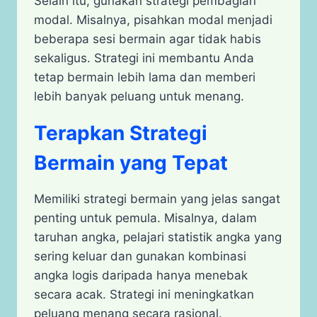
Selain itu, gunakan strategi pembagian
modal. Misalnya, pisahkan modal menjadi
beberapa sesi bermain agar tidak habis
sekaligus. Strategi ini membantu Anda
tetap bermain lebih lama dan memberi
lebih banyak peluang untuk menang.
Terapkan Strategi
Bermain yang Tepat
Memiliki strategi bermain yang jelas sangat
penting untuk pemula. Misalnya, dalam
taruhan angka, pelajari statistik angka yang
sering keluar dan gunakan kombinasi
angka logis daripada hanya menebak
secara acak. Strategi ini meningkatkan
peluang menang secara rasional.