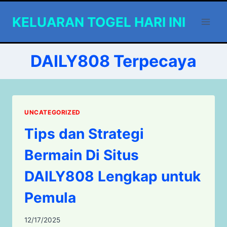
Skip
KELUARAN TOGEL HARI INI
to
content
DAILY808 Terpecaya
UNCATEGORIZED
Tips dan Strategi
Bermain Di Situs
DAILY808 Lengkap untuk
Pemula
12/17/2025