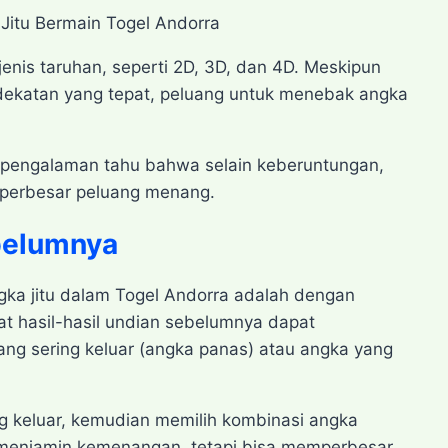
jenis taruhan, seperti 2D, 3D, dan 4D. Meskipun
endekatan yang tepat, peluang untuk menebak angka
pengalaman tahu bahwa selain keberuntungan,
mperbesar peluang menang.
ebelumnya
gka jitu dalam Togel Andorra adalah dengan
t hasil-hasil undian sebelumnya dapat
ng sering keluar (angka panas) atau angka yang
g keluar, kemudian memilih kombinasi angka
k menjamin kemenangan, tetapi bisa memperbesar