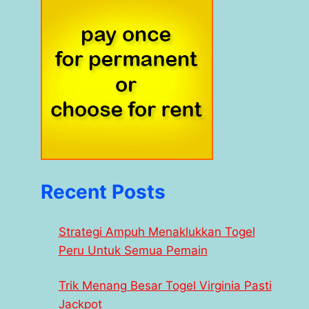
Recent Posts
Strategi Ampuh Menaklukkan Togel
Peru Untuk Semua Pemain
Trik Menang Besar Togel Virginia Pasti
Jackpot