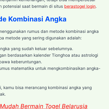
 potensial saat bermain di situs
berastogel login
.
de Kombinasi Angka
ng menggunakan rumus dan metode kombinasi angka
apa metode yang sering digunakan adalah:
angka yang sudah keluar sebelumnya.
an berdasarkan kalender Tionghoa atau astrologi
bawa keberuntungan.
umus matematika untuk mengkombinasikan angka-
, kamu bisa merancang kombinasi angka yang
ak.
 Mudah Bermain Togel Belarusia