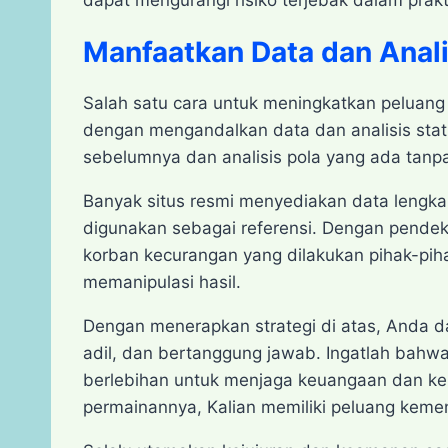
Manfaatkan Data dan Analis
Salah satu cara untuk meningkatkan peluang
dengan mengandalkan data dan analisis statist
sebelumnya dan analisis pola yang ada tanp
Banyak situs resmi menyediakan data lengka
digunakan sebagai referensi. Dengan pendek
korban kecurangan yang dilakukan pihak-pi
memanipulasi hasil.
Dengan menerapkan strategi di atas, Anda d
adil, dan bertanggung jawab. Ingatlah bahwa
berlebihan untuk menjaga keuangaan dan k
permainannya, Kalian memiliki peluang kem