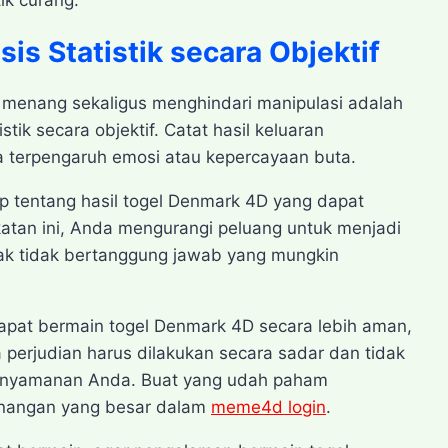
is Statistik secara Objektif
 menang sekaligus menghindari manipulasi adalah
ik secara objektif. Catat hasil keluaran
a terpengaruh emosi atau kepercayaan buta.
p tentang hasil togel Denmark 4D yang dapat
atan ini, Anda mengurangi peluang untuk menjadi
hak tidak bertanggung jawab yang mungkin
apat bermain togel Denmark 4D secara lebih aman,
 perjudian harus dilakukan secara sadar dan tidak
enyamanan Anda. Buat yang udah paham
enangan yang besar dalam
meme4d login
.