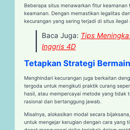
Beberapa situs menawarkan fitur keamanan ta
keamanan. Dengan memastikan legalitas dan
kecurangan yang sering terjadi di situs ilegal 
Baca Juga:
Tips Meningka
Inggris 4D
Tetapkan Strategi Bermain
Menghindari kecurangan juga berkaitan deng
tergoda untuk mengikuti praktik curang sepe
hasil, atau mempercayai metode yang tidak 
rasional dan bertanggung jawab.
Misalnya, alokasikan modal secara bijaksana,
untuk mengejar kerugian dengan cara yang ti
dapat mengurangi risiko terjebak dalam prakt