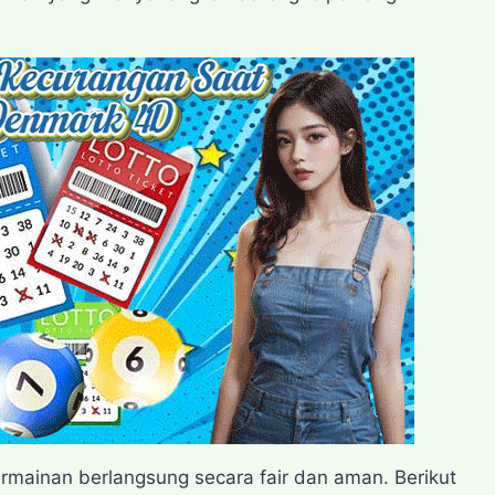
mainan berlangsung secara fair dan aman. Berikut