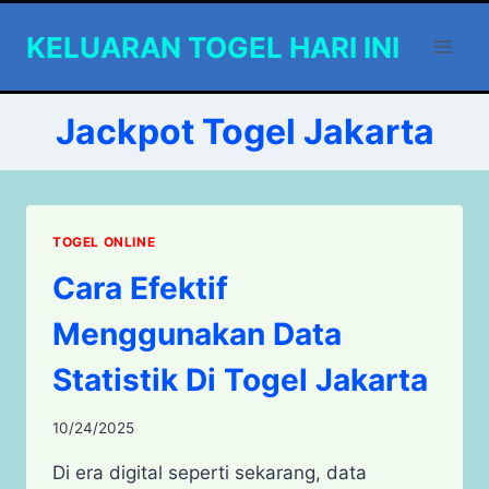
Skip
KELUARAN TOGEL HARI INI
to
content
Jackpot Togel Jakarta
TOGEL ONLINE
Cara Efektif
Menggunakan Data
Statistik Di Togel Jakarta
10/24/2025
Di era digital seperti sekarang, data