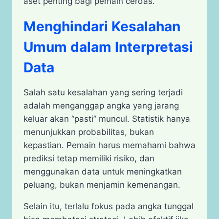
aset penting bagi pemain cerdas.
Menghindari Kesalahan
Umum dalam Interpretasi
Data
Salah satu kesalahan yang sering terjadi
adalah menganggap angka yang jarang
keluar akan “pasti” muncul. Statistik hanya
menunjukkan probabilitas, bukan
kepastian. Pemain harus memahami bahwa
prediksi tetap memiliki risiko, dan
menggunakan data untuk meningkatkan
peluang, bukan menjamin kemenangan.
Selain itu, terlalu fokus pada angka tunggal