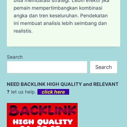
bisa membatasi strategi. Lebih efektif jika
pemain mempertimbangkan kombinasi
angka dan tren keseluruhan. Pendekatan
ini membuat analisis lebih seimbang dan
realistis.
Search
Search
NEED BACKLINK HIGH QUALITY and RELEVANT
?
let us help.
click here