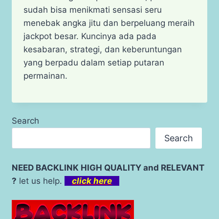
sudah bisa menikmati sensasi seru
menebak angka jitu dan berpeluang meraih
jackpot besar. Kuncinya ada pada
kesabaran, strategi, dan keberuntungan
yang berpadu dalam setiap putaran
permainan.
Search
Search
NEED BACKLINK HIGH QUALITY and RELEVANT
?
let us help.
click here