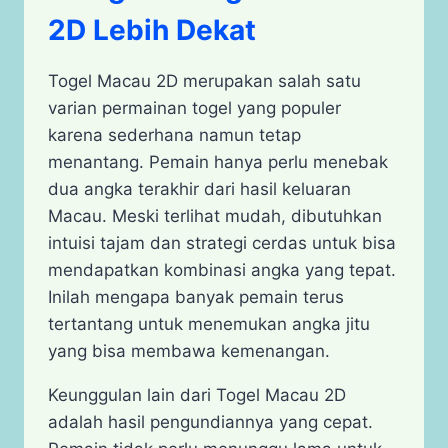
2D Lebih Dekat
Togel Macau 2D merupakan salah satu
varian permainan togel yang populer
karena sederhana namun tetap
menantang. Pemain hanya perlu menebak
dua angka terakhir dari hasil keluaran
Macau. Meski terlihat mudah, dibutuhkan
intuisi tajam dan strategi cerdas untuk bisa
mendapatkan kombinasi angka yang tepat.
Inilah mengapa banyak pemain terus
tertantang untuk menemukan angka jitu
yang bisa membawa kemenangan.
Keunggulan lain dari Togel Macau 2D
adalah hasil pengundiannya yang cepat.