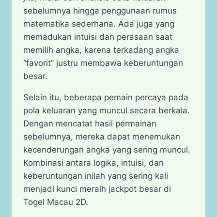
sebelumnya hingga penggunaan rumus
matematika sederhana. Ada juga yang
memadukan intuisi dan perasaan saat
memilih angka, karena terkadang angka
“favorit” justru membawa keberuntungan
besar.
Selain itu, beberapa pemain percaya pada
pola keluaran yang muncul secara berkala.
Dengan mencatat hasil permainan
sebelumnya, mereka dapat menemukan
kecenderungan angka yang sering muncul.
Kombinasi antara logika, intuisi, dan
keberuntungan inilah yang sering kali
menjadi kunci meraih jackpot besar di
Togel Macau 2D.