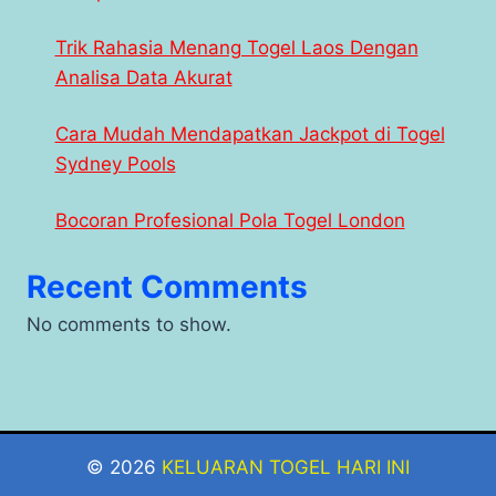
Trik Rahasia Menang Togel Laos Dengan
Analisa Data Akurat
Cara Mudah Mendapatkan Jackpot di Togel
Sydney Pools
Bocoran Profesional Pola Togel London
Recent Comments
No comments to show.
© 2026
KELUARAN TOGEL HARI INI