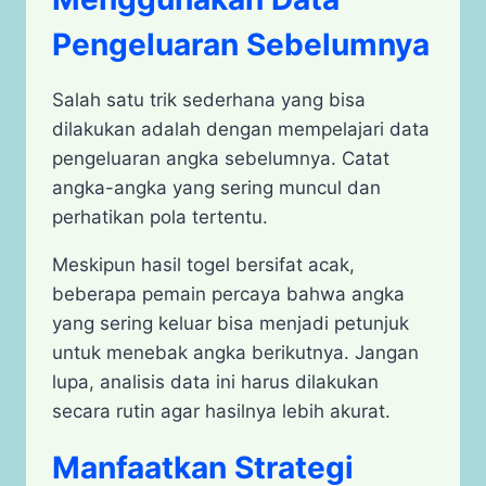
Pengeluaran Sebelumnya
Salah satu trik sederhana yang bisa
dilakukan adalah dengan mempelajari data
pengeluaran angka sebelumnya. Catat
angka-angka yang sering muncul dan
perhatikan pola tertentu.
Meskipun hasil togel bersifat acak,
beberapa pemain percaya bahwa angka
yang sering keluar bisa menjadi petunjuk
untuk menebak angka berikutnya. Jangan
lupa, analisis data ini harus dilakukan
secara rutin agar hasilnya lebih akurat.
Manfaatkan Strategi