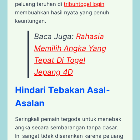
peluang taruhan di
tribuntogel login
membuahkan hasil nyata yang penuh
keuntungan.
Baca Juga:
Rahasia
Memilih Angka Yang
Tepat Di Togel
Jepang 4D
Hindari Tebakan Asal-
Asalan
Seringkali pemain tergoda untuk menebak
angka secara sembarangan tanpa dasar.
Ini sangat tidak disarankan karena peluang