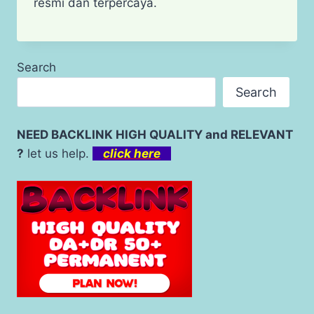
resmi dan terpercaya.
Search
Search
NEED BACKLINK HIGH QUALITY and RELEVANT
?
let us help.
click here