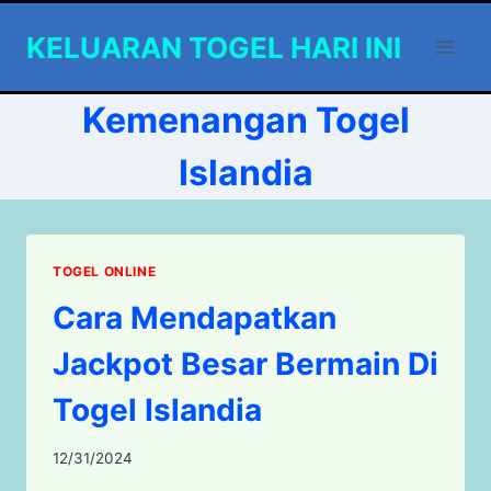
Skip
KELUARAN TOGEL HARI INI
to
content
Kemenangan Togel
Islandia
TOGEL ONLINE
Cara Mendapatkan
Jackpot Besar Bermain Di
Togel Islandia
12/31/2024