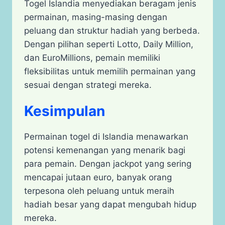
Togel Islandia menyediakan beragam jenis
permainan, masing-masing dengan
peluang dan struktur hadiah yang berbeda.
Dengan pilihan seperti Lotto, Daily Million,
dan EuroMillions, pemain memiliki
fleksibilitas untuk memilih permainan yang
sesuai dengan strategi mereka.
Kesimpulan
Permainan togel di Islandia menawarkan
potensi kemenangan yang menarik bagi
para pemain. Dengan jackpot yang sering
mencapai jutaan euro, banyak orang
terpesona oleh peluang untuk meraih
hadiah besar yang dapat mengubah hidup
mereka.