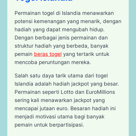
Permainan togel di Islandia menawarkan
potensi kemenangan yang menarik, dengan
hadiah yang dapat mengubah hidup.
Dengan berbagai jenis permainan dan
struktur hadiah yang berbeda, banyak
pemain
beras togel
yang tertarik untuk
mencoba peruntungan mereka.
Salah satu daya tarik utama dari togel
Islandia adalah hadiah jackpot yang besar.
Permainan seperti Lotto dan EuroMillions
sering kali menawarkan jackpot yang
mencapai jutaan euro. Besaran hadiah ini
menjadi motivasi utama bagi banyak
pemain untuk berpartisipasi.