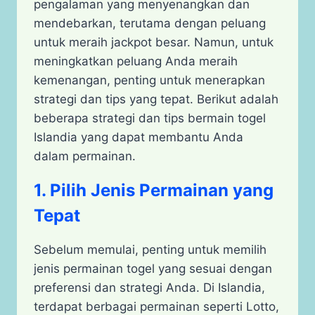
pengalaman yang menyenangkan dan
mendebarkan, terutama dengan peluang
untuk meraih jackpot besar. Namun, untuk
meningkatkan peluang Anda meraih
kemenangan, penting untuk menerapkan
strategi dan tips yang tepat. Berikut adalah
beberapa strategi dan tips bermain togel
Islandia yang dapat membantu Anda
dalam permainan.
1. Pilih Jenis Permainan yang
Tepat
Sebelum memulai, penting untuk memilih
jenis permainan togel yang sesuai dengan
preferensi dan strategi Anda. Di Islandia,
terdapat berbagai permainan seperti Lotto,