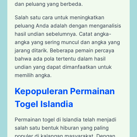
dan peluang yang berbeda.
Salah satu cara untuk meningkatkan
peluang Anda adalah dengan menganalisis
hasil undian sebelumnya. Catat angka-
angka yang sering muncul dan angka yang
jarang ditarik. Beberapa pemain percaya
bahwa ada pola tertentu dalam hasil
undian yang dapat dimanfaatkan untuk
memilih angka.
Kepopuleran Permainan
Togel Islandia
Permainan togel di Islandia telah menjadi
salah satu bentuk hiburan yang paling
populer di kalangan masyarakat. Dengan