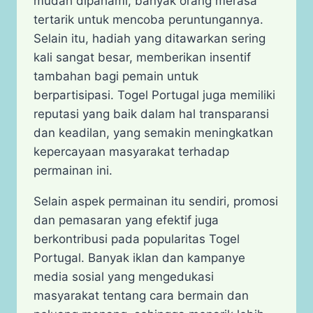
mudah dipahami, banyak orang merasa
tertarik untuk mencoba peruntungannya.
Selain itu, hadiah yang ditawarkan sering
kali sangat besar, memberikan insentif
tambahan bagi pemain untuk
berpartisipasi. Togel Portugal juga memiliki
reputasi yang baik dalam hal transparansi
dan keadilan, yang semakin meningkatkan
kepercayaan masyarakat terhadap
permainan ini.
Selain aspek permainan itu sendiri, promosi
dan pemasaran yang efektif juga
berkontribusi pada popularitas Togel
Portugal. Banyak iklan dan kampanye
media sosial yang mengedukasi
masyarakat tentang cara bermain dan