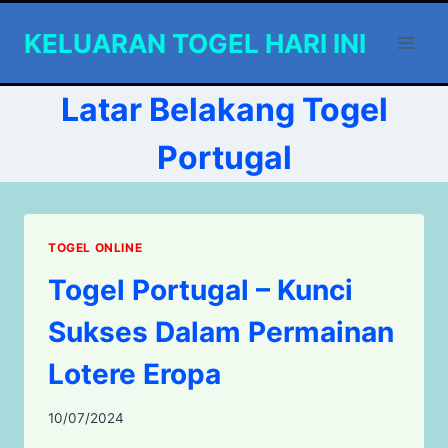
Skip
KELUARAN TOGEL HARI INI
to
content
Latar Belakang Togel
Portugal
TOGEL ONLINE
Togel Portugal – Kunci
Sukses Dalam Permainan
Lotere Eropa
10/07/2024