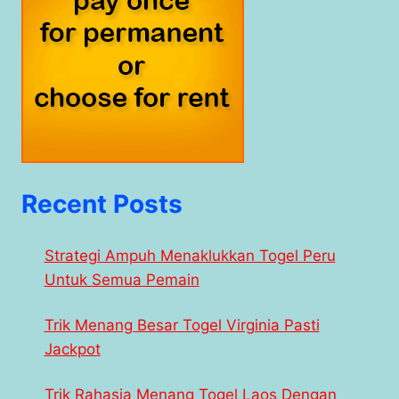
Recent Posts
Strategi Ampuh Menaklukkan Togel Peru
Untuk Semua Pemain
Trik Menang Besar Togel Virginia Pasti
Jackpot
Trik Rahasia Menang Togel Laos Dengan