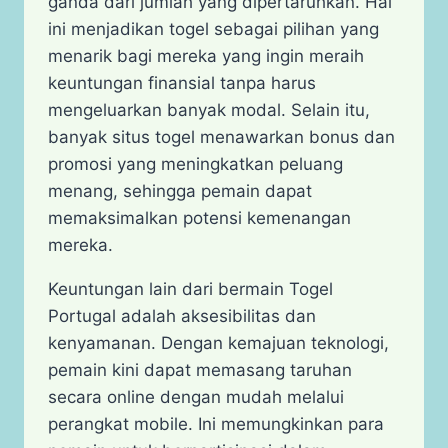
ganda dari jumlah yang dipertaruhkan. Hal
ini menjadikan togel sebagai pilihan yang
menarik bagi mereka yang ingin meraih
keuntungan finansial tanpa harus
mengeluarkan banyak modal. Selain itu,
banyak situs togel menawarkan bonus dan
promosi yang meningkatkan peluang
menang, sehingga pemain dapat
memaksimalkan potensi kemenangan
mereka.
Keuntungan lain dari bermain Togel
Portugal adalah aksesibilitas dan
kenyamanan. Dengan kemajuan teknologi,
pemain kini dapat memasang taruhan
secara online dengan mudah melalui
perangkat mobile. Ini memungkinkan para