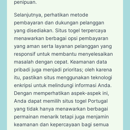
penipuan.
Selanjutnya, perhatikan metode
pembayaran dan dukungan pelanggan
yang disediakan. Situs togel terpercaya
menawarkan berbagai opsi pembayaran
yang aman serta layanan pelanggan yang
responsif untuk membantu menyelesaikan
masalah dengan cepat. Keamanan data
pribadi juga menjadi prioritas; oleh karena
itu, pastikan situs menggunakan teknologi
enkripsi untuk melindungi informasi Anda.
Dengan memperhatikan aspek-aspek ini,
Anda dapat memilih situs togel Portugal
yang tidak hanya menawarkan berbagai
permainan menarik tetapi juga menjamin
keamanan dan kepercayaan bagi semua