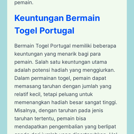
pemain.
Keuntungan Bermain
Togel Portugal
Bermain Togel Portugal memiliki beberapa
keuntungan yang menarik bagi para
pemain. Salah satu keuntungan utama
adalah potensi hadiah yang menggiurkan.
Dalam permainan togel, pemain dapat
memasang taruhan dengan jumlah yang
relatif kecil, tetapi peluang untuk
memenangkan hadiah besar sangat tinggi.
Misalnya, dengan taruhan pada jenis
taruhan tertentu, pemain bisa
mendapatkan pengembalian yang berlipat