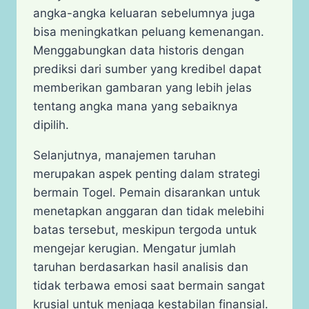
angka-angka keluaran sebelumnya juga
bisa meningkatkan peluang kemenangan.
Menggabungkan data historis dengan
prediksi dari sumber yang kredibel dapat
memberikan gambaran yang lebih jelas
tentang angka mana yang sebaiknya
dipilih.
Selanjutnya, manajemen taruhan
merupakan aspek penting dalam strategi
bermain Togel. Pemain disarankan untuk
menetapkan anggaran dan tidak melebihi
batas tersebut, meskipun tergoda untuk
mengejar kerugian. Mengatur jumlah
taruhan berdasarkan hasil analisis dan
tidak terbawa emosi saat bermain sangat
krusial untuk menjaga kestabilan finansial.