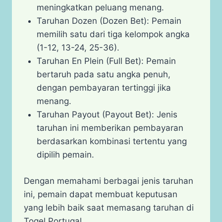
meningkatkan peluang menang.
Taruhan Dozen (Dozen Bet): Pemain
memilih satu dari tiga kelompok angka
(1-12, 13-24, 25-36).
Taruhan En Plein (Full Bet): Pemain
bertaruh pada satu angka penuh,
dengan pembayaran tertinggi jika
menang.
Taruhan Payout (Payout Bet): Jenis
taruhan ini memberikan pembayaran
berdasarkan kombinasi tertentu yang
dipilih pemain.
Dengan memahami berbagai jenis taruhan
ini, pemain dapat membuat keputusan
yang lebih baik saat memasang taruhan di
Togel Portugal.