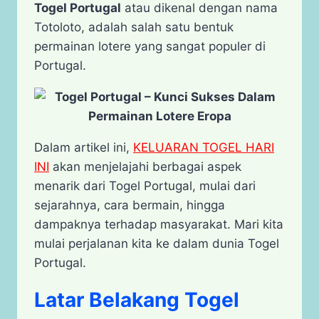
Togel Portugal
atau dikenal dengan nama
Totoloto, adalah salah satu bentuk
permainan lotere yang sangat populer di
Portugal.
Dalam artikel ini,
KELUARAN TOGEL HARI
INI
akan menjelajahi berbagai aspek
menarik dari Togel Portugal, mulai dari
sejarahnya, cara bermain, hingga
dampaknya terhadap masyarakat. Mari kita
mulai perjalanan kita ke dalam dunia Togel
Portugal.
Latar Belakang Togel