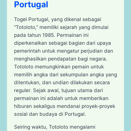
Portugal
Togel Portugal, yang dikenal sebagai
“Totoloto,” memiliki sejarah yang dimulai
pada tahun 1985. Permainan ini
diperkenalkan sebagai bagian dari upaya
pemerintah untuk mengatur perjudian dan
menghasilkan pendapatan bagi negara.
Totoloto memungkinkan pemain untuk
memilih angka dari sekumpulan angka yang
ditentukan, dan undian dilakukan secara
reguler. Sejak awal, tujuan utama dari
permainan ini adalah untuk memberikan
hiburan sekaligus mendanai proyek-proyek
sosial dan budaya di Portugal.
Seiring waktu, Totoloto mengalami