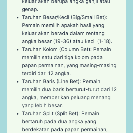
keluar akan berupa angka ganjil atau
genap.
Taruhan Besar/Kecil (Big/Small Bet):
Pemain memilih apakah hasil yang
keluar akan berada dalam rentang
angka besar (19-36) atau kecil (1-18).
Taruhan Kolom (Column Bet): Pemain
memilih satu dari tiga kolom pada
papan permainan, yang masing-masing
terdiri dari 12 angka.
Taruhan Baris (Line Bet): Pemain
memilih dua baris berturut-turut dari 12
angka, memberikan peluang menang
yang lebih besar.
Taruhan Split (Split Bet): Pemain
bertaruh pada dua angka yang
berdekatan pada papan permainan,