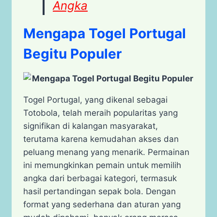
Angka
Mengapa Togel Portugal
Begitu Populer
Togel Portugal, yang dikenal sebagai
Totobola, telah meraih popularitas yang
signifikan di kalangan masyarakat,
terutama karena kemudahan akses dan
peluang menang yang menarik. Permainan
ini memungkinkan pemain untuk memilih
angka dari berbagai kategori, termasuk
hasil pertandingan sepak bola. Dengan
format yang sederhana dan aturan yang