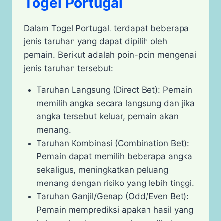
Togel Portugal
Dalam Togel Portugal, terdapat beberapa
jenis taruhan yang dapat dipilih oleh
pemain. Berikut adalah poin-poin mengenai
jenis taruhan tersebut:
Taruhan Langsung (Direct Bet): Pemain
memilih angka secara langsung dan jika
angka tersebut keluar, pemain akan
menang.
Taruhan Kombinasi (Combination Bet):
Pemain dapat memilih beberapa angka
sekaligus, meningkatkan peluang
menang dengan risiko yang lebih tinggi.
Taruhan Ganjil/Genap (Odd/Even Bet):
Pemain memprediksi apakah hasil yang