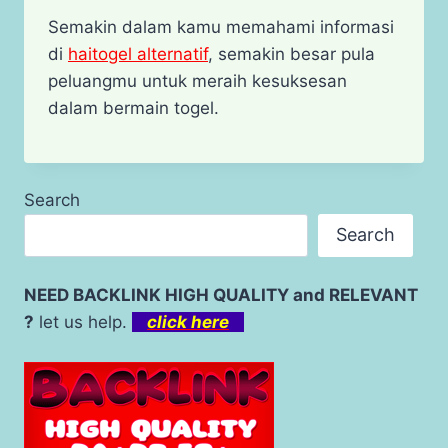
Semakin dalam kamu memahami informasi
di
haitogel alternatif
, semakin besar pula
peluangmu untuk meraih kesuksesan
dalam bermain togel.
Search
Search
NEED BACKLINK HIGH QUALITY and RELEVANT
?
let us help.
click here