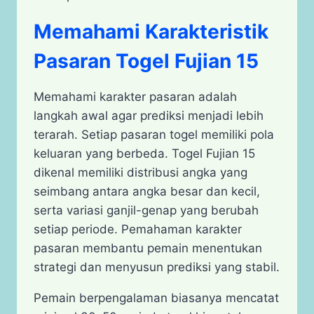
Memahami Karakteristik
Pasaran Togel Fujian 15
Memahami karakter pasaran adalah
langkah awal agar prediksi menjadi lebih
terarah. Setiap pasaran togel memiliki pola
keluaran yang berbeda. Togel Fujian 15
dikenal memiliki distribusi angka yang
seimbang antara angka besar dan kecil,
serta variasi ganjil-genap yang berubah
setiap periode. Pemahaman karakter
pasaran membantu pemain menentukan
strategi dan menyusun prediksi yang stabil.
Pemain berpengalaman biasanya mencatat