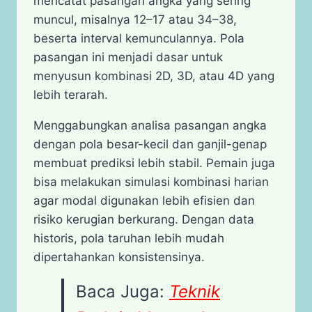
mencatat pasangan angka yang sering
muncul, misalnya 12–17 atau 34–38,
beserta interval kemunculannya. Pola
pasangan ini menjadi dasar untuk
menyusun kombinasi 2D, 3D, atau 4D yang
lebih terarah.
Menggabungkan analisa pasangan angka
dengan pola besar-kecil dan ganjil-genap
membuat prediksi lebih stabil. Pemain juga
bisa melakukan simulasi kombinasi harian
agar modal digunakan lebih efisien dan
risiko kerugian berkurang. Dengan data
historis, pola taruhan lebih mudah
dipertahankan konsistensinya.
Baca Juga:
Teknik