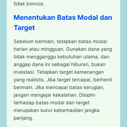
tidak boncos.
Menentukan Batas Modal dan
Target
Sebelum bermain, tetapkan batas modal
harian atau mingguan. Gunakan dana yang
tidak mengganggu kebutuhan utama, dan
anggap dana ini sebagai hiburan, bukan
investasi. Tetapkan target kemenangan
yang realistis. Jika target tercapai, berhenti
bermain. Jika mencapai batas kerugian,
jangan mengejar kekalahan. Disiplin
terhadap batas modal dan target
merupakan kunci keberhasilan jangka
panjang.