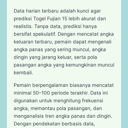
Data harian terbaru adalah kunci agar
prediksi Togel Fujian 15 lebih akurat dan
realistis. Tanpa data, prediksi hanya
bersifat spekulatif. Dengan mencatat angka
keluaran terbaru, pemain dapat mengenali
angka panas yang sering muncul, angka
dingin yang jarang keluar, serta pola
pasangan angka yang kemungkinan muncul
kembali.
Pemain berpengalaman biasanya mencatat
minimal 50–100 periode terakhir. Data ini
digunakan untuk menghitung frekuensi
angka, memantau pola pasangan, dan
menganalisis tren angka panas dan dingin.
Dengan pendekatan berbasis data,