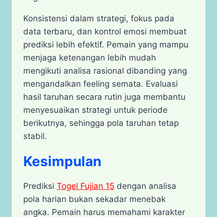
Konsistensi dalam strategi, fokus pada
data terbaru, dan kontrol emosi membuat
prediksi lebih efektif. Pemain yang mampu
menjaga ketenangan lebih mudah
mengikuti analisa rasional dibanding yang
mengandalkan feeling semata. Evaluasi
hasil taruhan secara rutin juga membantu
menyesuaikan strategi untuk periode
berikutnya, sehingga pola taruhan tetap
stabil.
Kesimpulan
Prediksi
Togel Fujian 15
dengan analisa
pola harian bukan sekadar menebak
angka. Pemain harus memahami karakter