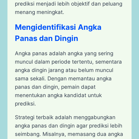
prediksi menjadi lebih objektif dan peluang
menang meningkat.
Mengidentifikasi Angka
Panas dan Dingin
Angka panas adalah angka yang sering
muncul dalam periode tertentu, sementara
angka dingin jarang atau belum muncul
sama sekali. Dengan memantau angka
panas dan dingin, pemain dapat
menentukan angka kandidat untuk
prediksi.
Strategi terbaik adalah menggabungkan
angka panas dan dingin agar prediksi lebih
seimbang. Misalnya, memasang dua angka