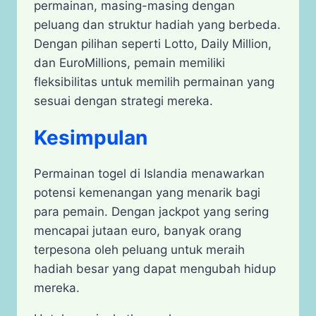
permainan, masing-masing dengan
peluang dan struktur hadiah yang berbeda.
Dengan pilihan seperti Lotto, Daily Million,
dan EuroMillions, pemain memiliki
fleksibilitas untuk memilih permainan yang
sesuai dengan strategi mereka.
Kesimpulan
Permainan togel di Islandia menawarkan
potensi kemenangan yang menarik bagi
para pemain. Dengan jackpot yang sering
mencapai jutaan euro, banyak orang
terpesona oleh peluang untuk meraih
hadiah besar yang dapat mengubah hidup
mereka.