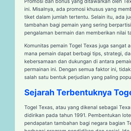
Promosi dan bonus yang ditawarkan oleh Te
ini. Misalnya, ada promosi khusus yang memb
tiket dalam jumlah tertentu. Selain itu, ada
tambahan bagi pemain yang sering berpartis
pengalaman bermain dan memberikan nilai t
Komunitas pemain Togel Texas juga sangat ak
mana pemain dapat berbagi tips, strategi, d
kebersamaan dan dukungan di antara pemain,
permainan ini. Dengan semua faktor ini, tida
salah satu bentuk perjudian yang paling popul
Sejarah Terbentuknya Tog
Togel Texas, atau yang dikenal sebagai Texas
didirikan pada tahun 1991. Pembentukan lote
pendapatan tambahan bagi negara bagian T
berbagai program pendidikan dan sosial. Ide