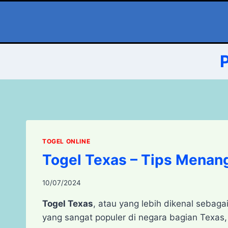
Skip
to
content
P
TOGEL ONLINE
Togel Texas – Tips Menang
10/07/2024
Togel Texas
, atau yang lebih dikenal sebaga
yang sangat populer di negara bagian Texas,