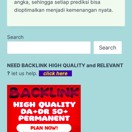
angka, sehingga setiap prediksi bisa
dioptimalkan menjadi kemenangan nyata.
Search
Search
NEED BACKLINK HIGH QUALITY and RELEVANT
?
let us help.
click here