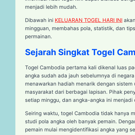
menjadi lebih mudah.
Dibawah ini
KELUARAN TOGEL HARI INI
akan
mingguan, membahas pola, statistik, dan t
permainan.
Sejarah Singkat Togel Ca
Togel Cambodia pertama kali dikenal luas p
angka sudah ada jauh sebelumnya di negara 
menawarkan hadiah menarik dengan sistem u
masyarakat dari berbagai lapisan. Pihak peny
setiap minggu, dan angka-angka ini menjadi 
Seiring waktu, togel Cambodia tidak hanya m
studi pola angka oleh banyak pemain. Denga
pemain mulai mengidentifikasi angka yang se