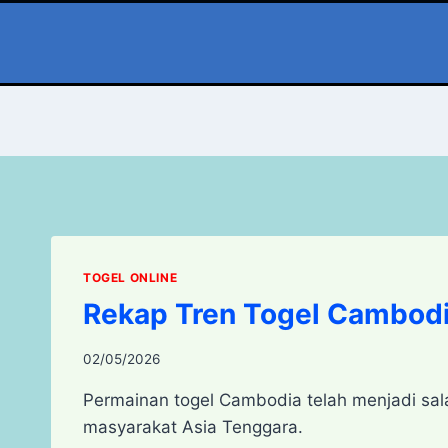
Skip
to
content
TOGEL ONLINE
Rekap Tren Togel Cambod
02/05/2026
Permainan togel Cambodia telah menjadi sala
masyarakat Asia Tenggara.