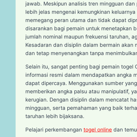
jawab. Meskipun analisis tren mingguan da
lebih jelas mengenai kemungkinan keluarnya 
memegang peran utama dan tidak dapat dipred
disarankan bagi pemain untuk menetapkan bat
jumlah nominal maupun frekuensi taruhan, aga
Kesadaran dan disiplin dalam bermain akan 
dan tetap menyenangkan tanpa menimbulkan 
Selain itu, sangat penting bagi pemain tog
informasi resmi dalam mendapatkan angka m
dapat dipercaya. Menggunakan sumber yang t
memberikan angka palsu atau manipulatif, 
kerugian. Dengan disiplin dalam mencatat ha
mingguan, serta pemahaman yang baik terh
taruhan lebih bijaksana.
Pelajari perkembangan
togel online
dan temuka