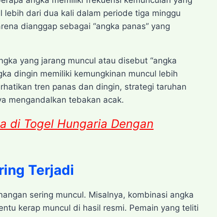
 lebih dari dua kali dalam periode tiga minggu
 karena dianggap sebagai “angka panas” yang
gka yang jarang muncul atau disebut “angka
ka dingin memiliki kemungkinan muncul lebih
hatikan tren panas dan dingin, strategi taruhan
nya mengandalkan tebakan acak.
 di Togel Hungaria Dengan
ing Terjadi
angan sering muncul. Misalnya, kombinasi angka
ntu kerap muncul di hasil resmi. Pemain yang teliti