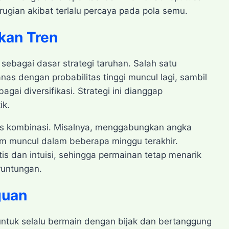
erugian akibat terlalu percaya pada pola semu.
kan Tren
bagai dasar strategi taruhan. Salah satu
as dengan probabilitas tinggi muncul lagi, sambil
gai diversifikasi. Strategi ini dianggap
ik.
sis kombinasi. Misalnya, menggabungkan angka
um muncul dalam beberapa minggu terakhir.
s dan intuisi, sehingga permainan tetap menarik
runtungan.
guan
untuk selalu bermain dengan bijak dan bertanggung