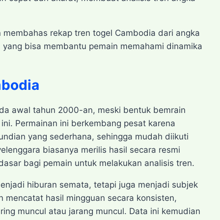
 membahas rekap tren togel Cambodia dari angka
ips yang bisa membantu pemain memahami dinamika
mbodia
ada awal tahun 2000-an, meski bentuk bemrain
ini. Permainan ini berkembang pesat karena
ndian yang sederhana, sehingga mudah diikuti
elenggara biasanya merilis hasil secara resmi
dasar bagi pemain untuk melakukan analisis tren.
enjadi hiburan semata, tetapi juga menjadi subjek
n mencatat hasil mingguan secara konsisten,
ring muncul atau jarang muncul. Data ini kemudian