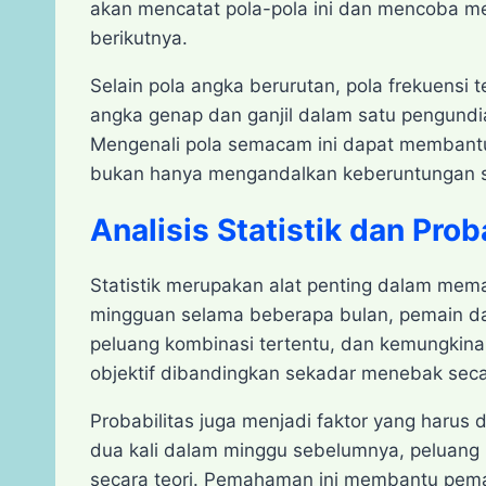
akan mencatat pola-pola ini dan mencoba m
berikutnya.
Selain pola angka berurutan, pola frekuensi 
angka genap dan ganjil dalam satu pengundia
Mengenali pola semacam ini dapat membantu
bukan hanya mengandalkan keberuntungan 
Analisis Statistik dan Prob
Statistik merupakan alat penting dalam mem
mingguan selama beberapa bulan, pemain da
peluang kombinasi tertentu, dan kemungkin
objektif dibandingkan sekadar menebak seca
Probabilitas juga menjadi faktor yang harus 
dua kali dalam minggu sebelumnya, peluang
secara teori. Pemahaman ini membantu pem