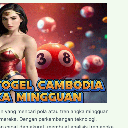
in yang mencari pola atau tren angka mingguan
mereka. Dengan perkembangan teknologi,
gan cepat dan akurat, membuat analisis tren angka