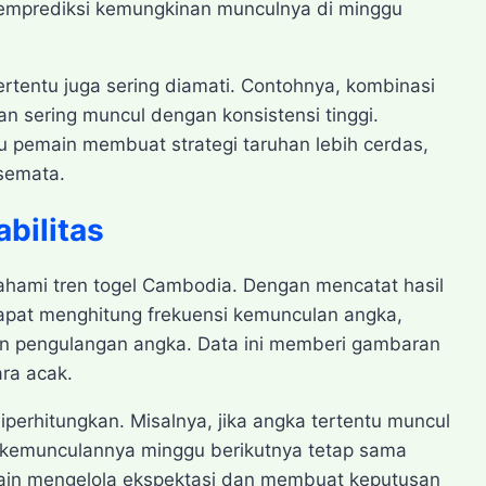
emprediksi kemungkinan munculnya di minggu
tertentu juga sering diamati. Contohnya, kombinasi
n sering muncul dengan konsistensi tinggi.
 pemain membuat strategi taruhan lebih cerdas,
semata.
abilitas
ahami tren togel Cambodia. Dengan mencatat hasil
pat menghitung frekuensi kemunculan angka,
an pengulangan angka. Data ini memberi gambaran
ra acak.
diperhitungkan. Misalnya, jika angka tertentu muncul
 kemunculannya minggu berikutnya tetap sama
ain mengelola ekspektasi dan membuat keputusan