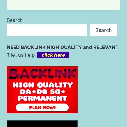
Search
Search
NEED BACKLINK HIGH QUALITY and RELEVANT
?
let us help.
click here