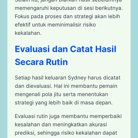
memengaruhi keputusan di sesi berikutnya.
Fokus pada proses dan strategi akan lebih
efektif untuk meminimalisir risiko
kekalahan.
Evaluasi dan Catat Hasil
Secara Rutin
Setiap hasil keluaran Sydney harus dicatat
dan dievaluasi. Hal ini membantu pemain
mengenali pola jitu serta menentukan
strategi yang lebih baik di masa depan.
Evaluasi rutin juga membantu memperbaiki
kesalahan dan meningkatkan akurasi
prediksi, sehingga risiko kekalahan dapat