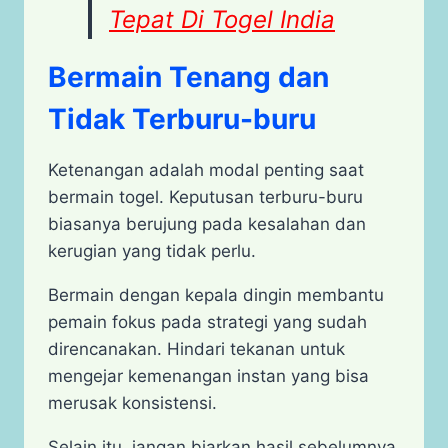
Tepat Di Togel India
Bermain Tenang dan
Tidak Terburu-buru
Ketenangan adalah modal penting saat
bermain togel. Keputusan terburu-buru
biasanya berujung pada kesalahan dan
kerugian yang tidak perlu.
Bermain dengan kepala dingin membantu
pemain fokus pada strategi yang sudah
direncanakan. Hindari tekanan untuk
mengejar kemenangan instan yang bisa
merusak konsistensi.
Selain itu, jangan biarkan hasil sebelumnya