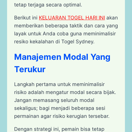
tetap terjaga secara optimal.
Berikut ini
KELUARAN TOGEL HARI INI
akan
memberikan beberapa taktik dan cara yang
layak untuk Anda coba guna meminimalisir
resiko kekalahan di Togel Sydney.
Manajemen Modal Yang
Terukur
Langkah pertama untuk meminimalisir
risiko adalah mengatur modal secara bijak.
Jangan memasang seluruh modal
sekaligus; bagi menjadi beberapa sesi
permainan agar risiko kerugian tersebar.
Dengan strategi ini, pemain bisa tetap