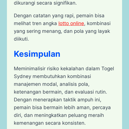
dikurangi secara signifikan.
Dengan catatan yang rapi, pemain bisa
melihat tren angka
lotto online
, kombinasi
yang sering menang, dan pola yang layak
diikuti.
Kesimpulan
Meminimalisir risiko kekalahan dalam Togel
Sydney membutuhkan kombinasi
manajemen modal, analisis pola,
ketenangan bermain, dan evaluasi rutin.
Dengan menerapkan taktik ampuh ini,
pemain bisa bermain lebih aman, percaya
diri, dan meningkatkan peluang meraih
kemenangan secara konsisten.