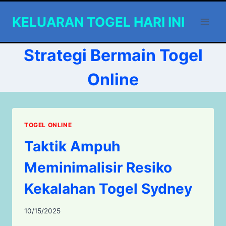
Skip
KELUARAN TOGEL HARI INI
to
content
Strategi Bermain Togel
Online
TOGEL ONLINE
Taktik Ampuh
Meminimalisir Resiko
Kekalahan Togel Sydney
10/15/2025