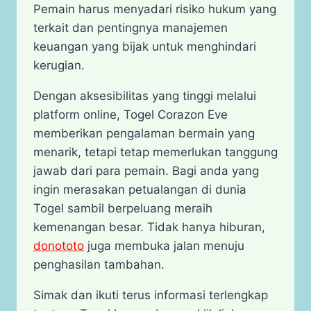
Pemain harus menyadari risiko hukum yang
terkait dan pentingnya manajemen
keuangan yang bijak untuk menghindari
kerugian.
Dengan aksesibilitas yang tinggi melalui
platform online, Togel Corazon Eve
memberikan pengalaman bermain yang
menarik, tetapi tetap memerlukan tanggung
jawab dari para pemain. Bagi anda yang
ingin merasakan petualangan di dunia
Togel sambil berpeluang meraih
kemenangan besar. Tidak hanya hiburan,
donototo
juga membuka jalan menuju
penghasilan tambahan.
Simak dan ikuti terus informasi terlengkap