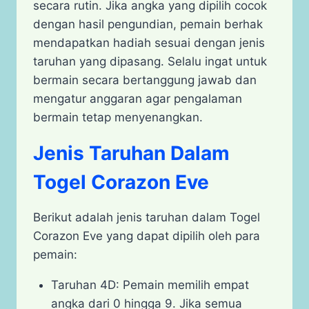
secara rutin. Jika angka yang dipilih cocok
dengan hasil pengundian, pemain berhak
mendapatkan hadiah sesuai dengan jenis
taruhan yang dipasang. Selalu ingat untuk
bermain secara bertanggung jawab dan
mengatur anggaran agar pengalaman
bermain tetap menyenangkan.
Jenis Taruhan Dalam
Togel Corazon Eve
Berikut adalah jenis taruhan dalam Togel
Corazon Eve yang dapat dipilih oleh para
pemain:
Taruhan 4D: Pemain memilih empat
angka dari 0 hingga 9. Jika semua