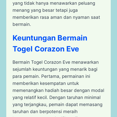
yang tidak hanya menawarkan peluang
menang yang besar tetapi juga
memberikan rasa aman dan nyaman saat
bermain.
Keuntungan Bermain
Togel Corazon Eve
Bermain Togel Corazon Eve menawarkan
sejumlah keuntungan yang menarik bagi
para pemain. Pertama, permainan ini
memberikan kesempatan untuk
memenangkan hadiah besar dengan modal
yang relatif kecil. Dengan taruhan minimal
yang terjangkau, pemain dapat memasang
taruhan dan berpotensi meraih