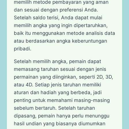
memilih metode pembayaran yang aman
dan sesuai dengan preferensi Anda.
Setelah saldo terisi, Anda dapat mulai
memilih angka yang ingin dipertaruhkan,
baik itu menggunakan metode analisis data
atau berdasarkan angka keberuntungan
pribadi.
Setelah memilih angka, pemain dapat
memasang taruhan sesuai dengan jenis
permainan yang diinginkan, seperti 2D, 3D,
atau 4D. Setiap jenis taruhan memiliki
aturan dan hadiah yang berbeda, jadi
penting untuk memahami masing-masing
sebelum bertaruh. Setelah taruhan
dipasang, pemain hanya perlu menunggu
hasil undian yang biasanya diumumkan