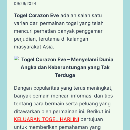
09/29/2024
Togel Corazon Eve
adalah salah satu
varian dari permainan togel yang telah
mencuri perhatian banyak penggemar
perjudian, terutama di kalangan
masyarakat Asia.
Dengan popularitas yang terus meningkat,
banyak pemain mencari informasi dan tips
tentang cara bermain serta peluang yang
ditawarkan oleh permainan ini. Berikut ini
KELUARAN TOGEL HARI INI
bertujuan
untuk memberikan pemahaman yang