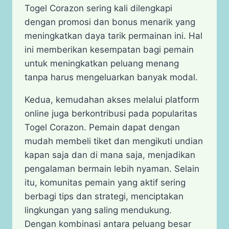
Togel Corazon sering kali dilengkapi
dengan promosi dan bonus menarik yang
meningkatkan daya tarik permainan ini. Hal
ini memberikan kesempatan bagi pemain
untuk meningkatkan peluang menang
tanpa harus mengeluarkan banyak modal.
Kedua, kemudahan akses melalui platform
online juga berkontribusi pada popularitas
Togel Corazon. Pemain dapat dengan
mudah membeli tiket dan mengikuti undian
kapan saja dan di mana saja, menjadikan
pengalaman bermain lebih nyaman. Selain
itu, komunitas pemain yang aktif sering
berbagi tips dan strategi, menciptakan
lingkungan yang saling mendukung.
Dengan kombinasi antara peluang besar