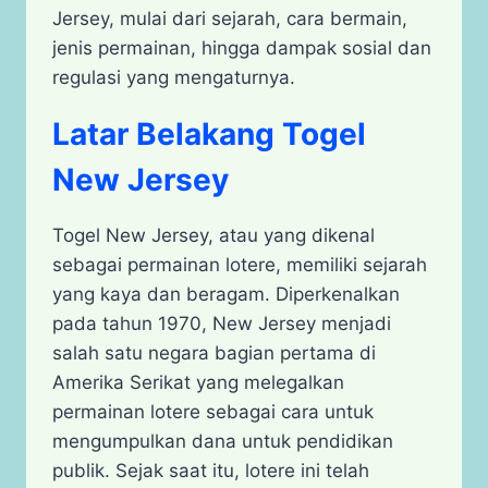
Jersey, mulai dari sejarah, cara bermain,
jenis permainan, hingga dampak sosial dan
regulasi yang mengaturnya.
Latar Belakang Togel
New Jersey
Togel New Jersey, atau yang dikenal
sebagai permainan lotere, memiliki sejarah
yang kaya dan beragam. Diperkenalkan
pada tahun 1970, New Jersey menjadi
salah satu negara bagian pertama di
Amerika Serikat yang melegalkan
permainan lotere sebagai cara untuk
mengumpulkan dana untuk pendidikan
publik. Sejak saat itu, lotere ini telah