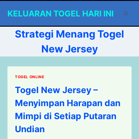
Skip
KELUARAN TOGEL HARI INI
to
content
Strategi Menang Togel
New Jersey
TOGEL ONLINE
Togel New Jersey –
Menyimpan Harapan dan
Mimpi di Setiap Putaran
Undian