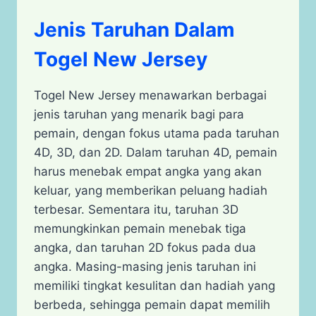
Jenis Taruhan Dalam
Togel New Jersey
Togel New Jersey menawarkan berbagai
jenis taruhan yang menarik bagi para
pemain, dengan fokus utama pada taruhan
4D, 3D, dan 2D. Dalam taruhan 4D, pemain
harus menebak empat angka yang akan
keluar, yang memberikan peluang hadiah
terbesar. Sementara itu, taruhan 3D
memungkinkan pemain menebak tiga
angka, dan taruhan 2D fokus pada dua
angka. Masing-masing jenis taruhan ini
memiliki tingkat kesulitan dan hadiah yang
berbeda, sehingga pemain dapat memilih