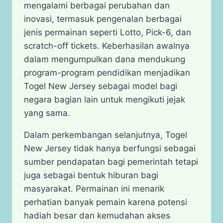
mengalami berbagai perubahan dan
inovasi, termasuk pengenalan berbagai
jenis permainan seperti Lotto, Pick-6, dan
scratch-off tickets. Keberhasilan awalnya
dalam mengumpulkan dana mendukung
program-program pendidikan menjadikan
Togel New Jersey sebagai model bagi
negara bagian lain untuk mengikuti jejak
yang sama.
Dalam perkembangan selanjutnya, Togel
New Jersey tidak hanya berfungsi sebagai
sumber pendapatan bagi pemerintah tetapi
juga sebagai bentuk hiburan bagi
masyarakat. Permainan ini menarik
perhatian banyak pemain karena potensi
hadiah besar dan kemudahan akses