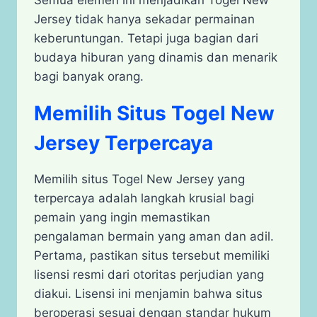
Jersey tidak hanya sekadar permainan
keberuntungan. Tetapi juga bagian dari
budaya hiburan yang dinamis dan menarik
bagi banyak orang.
Memilih Situs Togel New
Jersey Terpercaya
Memilih situs Togel New Jersey yang
terpercaya adalah langkah krusial bagi
pemain yang ingin memastikan
pengalaman bermain yang aman dan adil.
Pertama, pastikan situs tersebut memiliki
lisensi resmi dari otoritas perjudian yang
diakui. Lisensi ini menjamin bahwa situs
beroperasi sesuai dengan standar hukum