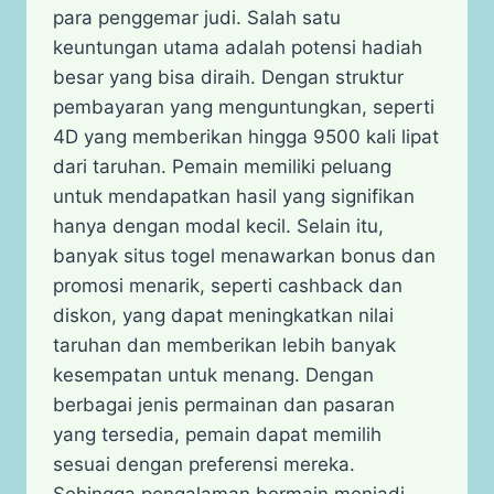
para penggemar judi. Salah satu
keuntungan utama adalah potensi hadiah
besar yang bisa diraih. Dengan struktur
pembayaran yang menguntungkan, seperti
4D yang memberikan hingga 9500 kali lipat
dari taruhan. Pemain memiliki peluang
untuk mendapatkan hasil yang signifikan
hanya dengan modal kecil. Selain itu,
banyak situs togel menawarkan bonus dan
promosi menarik, seperti cashback dan
diskon, yang dapat meningkatkan nilai
taruhan dan memberikan lebih banyak
kesempatan untuk menang. Dengan
berbagai jenis permainan dan pasaran
yang tersedia, pemain dapat memilih
sesuai dengan preferensi mereka.
Sehingga pengalaman bermain menjadi