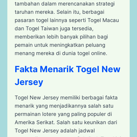
tambahan dalam merencanakan strategi
taruhan mereka. Selain itu, berbagai
pasaran togel lainnya seperti Togel Macau
dan Togel Taiwan juga tersedia,
memberikan lebih banyak pilihan bagi
pemain untuk meningkatkan peluang
menang mereka di dunia togel online.
Fakta Menarik Togel New
Jersey
Togel New Jersey memiliki berbagai fakta
menarik yang menjadikannya salah satu
permainan lotere yang paling populer di
Amerika Serikat. Salah satu keunikan dari
Togel New Jersey adalah jadwal