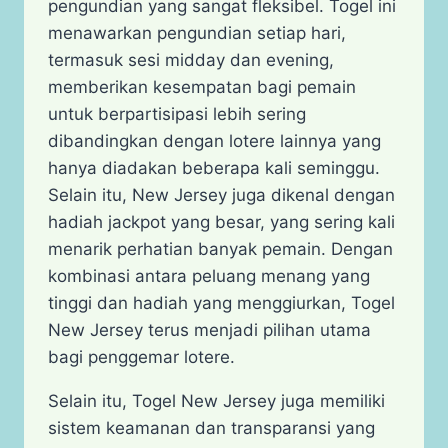
pengundian yang sangat fleksibel. Togel ini
menawarkan pengundian setiap hari,
termasuk sesi midday dan evening,
memberikan kesempatan bagi pemain
untuk berpartisipasi lebih sering
dibandingkan dengan lotere lainnya yang
hanya diadakan beberapa kali seminggu.
Selain itu, New Jersey juga dikenal dengan
hadiah jackpot yang besar, yang sering kali
menarik perhatian banyak pemain. Dengan
kombinasi antara peluang menang yang
tinggi dan hadiah yang menggiurkan, Togel
New Jersey terus menjadi pilihan utama
bagi penggemar lotere.
Selain itu, Togel New Jersey juga memiliki
sistem keamanan dan transparansi yang