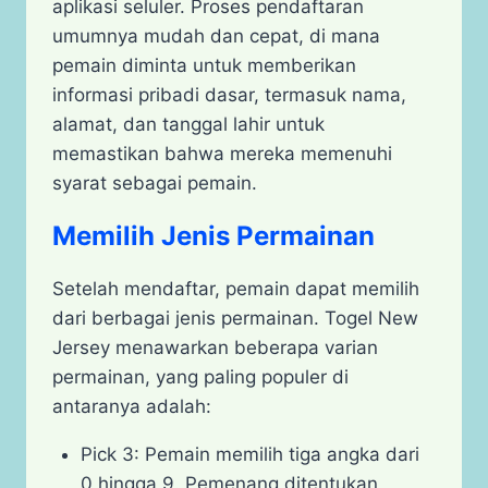
aplikasi seluler. Proses pendaftaran
umumnya mudah dan cepat, di mana
pemain diminta untuk memberikan
informasi pribadi dasar, termasuk nama,
alamat, dan tanggal lahir untuk
memastikan bahwa mereka memenuhi
syarat sebagai pemain.
Memilih Jenis Permainan
Setelah mendaftar, pemain dapat memilih
dari berbagai jenis permainan. Togel New
Jersey menawarkan beberapa varian
permainan, yang paling populer di
antaranya adalah:
Pick 3: Pemain memilih tiga angka dari
0 hingga 9. Pemenang ditentukan