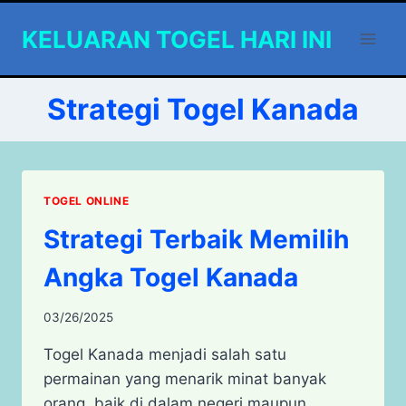
Skip
KELUARAN TOGEL HARI INI
to
content
Strategi Togel Kanada
TOGEL ONLINE
Strategi Terbaik Memilih
Angka Togel Kanada
03/26/2025
Togel Kanada menjadi salah satu
permainan yang menarik minat banyak
orang, baik di dalam negeri maupun