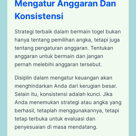
Mengatur Anggaran Dan
Konsistensi
Strategi terbaik dalam bermain togel bukan
hanya tentang pemilihan angka, tetapi juga
tentang pengaturan anggaran. Tentukan
anggaran untuk bermain dan jangan
pernah melebihi anggaran tersebut.
Disiplin dalam mengatur keuangan akan
menghindarkan Anda dari kerugian besar.
Selain itu, konsistensi adalah kunci. Jika
Anda menemukan strategi atau angka yang
berhasil, tetaplah menggunakannya, tetapi
tetap terbuka untuk evaluasi dan
penyesuaian di masa mendatang.