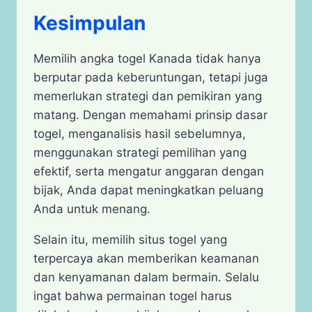
Kesimpulan
Memilih angka togel Kanada tidak hanya
berputar pada keberuntungan, tetapi juga
memerlukan strategi dan pemikiran yang
matang. Dengan memahami prinsip dasar
togel, menganalisis hasil sebelumnya,
menggunakan strategi pemilihan yang
efektif, serta mengatur anggaran dengan
bijak, Anda dapat meningkatkan peluang
Anda untuk menang.
Selain itu, memilih situs togel yang
terpercaya akan memberikan keamanan
dan kenyamanan dalam bermain. Selalu
ingat bahwa permainan togel harus