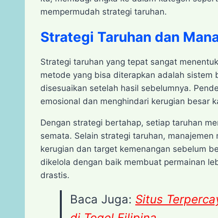
mempermudah strategi taruhan.
Strategi Taruhan dan Man
Strategi taruhan yang tepat sangat menentu
metode yang bisa diterapkan adalah sistem b
disesuaikan setelah hasil sebelumnya. Pend
emosional dan menghindari kerugian besar ka
Dengan strategi bertahap, setiap taruhan me
semata. Selain strategi taruhan, manajemen 
kerugian dan target kemenangan sebelum be
dikelola dengan baik membuat permainan leb
drastis.
Baca Juga:
Situs Terperca
di Togel Filipina