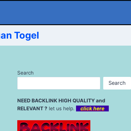
an Togel
Search
Search
NEED BACKLINK HIGH QUALITY and
RELEVANT ?
let us help.
click here