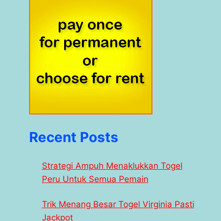
Recent Posts
Strategi Ampuh Menaklukkan Togel
Peru Untuk Semua Pemain
Trik Menang Besar Togel Virginia Pasti
Jackpot