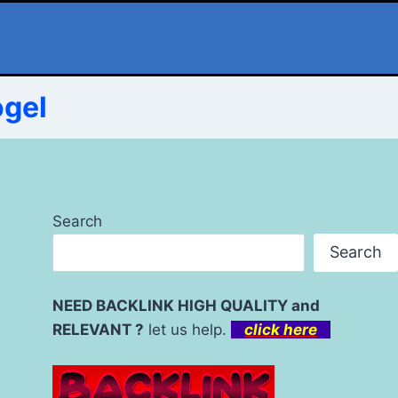
ogel
Search
Search
NEED BACKLINK HIGH QUALITY and
RELEVANT ?
let us help.
click here