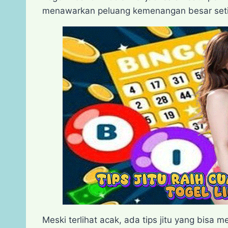
menawarkan peluang kemenangan besar seti
Meski terlihat acak, ada tips jitu yang bisa