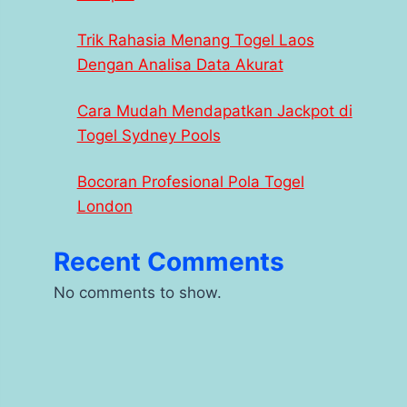
Trik Rahasia Menang Togel Laos
Dengan Analisa Data Akurat
Cara Mudah Mendapatkan Jackpot di
Togel Sydney Pools
Bocoran Profesional Pola Togel
London
Recent Comments
No comments to show.