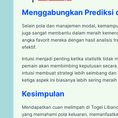
Menggabungkan Prediksi d
Selain pola dan manajemen modal, kemampua
juga sangat membantu dalam meraih kemen
angka favorit mereka dengan hasil analisis tr
efektif.
Intuisi menjadi penting ketika statistik tid
pemain akan membimbing keputusan secara te
intuisi membuat strategi lebih seimbang dan
ketiga aspek ini biasanya lebih sering mera
Kesimpulan
Mendapatkan cuan melimpah di Togel Libano
yang memahami pola keluaran, memanfaatkan