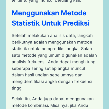
tertentu yang muncul berulang kali.
Menggunakan Metode
Statistik Untuk Prediksi
Setelah melakukan analisis data, langkah
berikutnya adalah menggunakan metode
statistik untuk memprediksi angka. Salah
satu metode yang umum digunakan adalah
analisis frekuensi. Anda dapat menghitung
seberapa sering setiap angka muncul
dalam hasil undian sebelumnya dan
mengidentifikasi angka dengan frekuensi
tinggi.
Selain itu, Anda juga dapat menggunakan
metode kombinasi. Misalnya, jika Anda