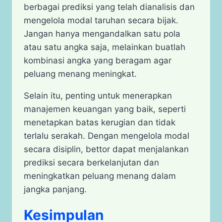
berbagai prediksi yang telah dianalisis dan
mengelola modal taruhan secara bijak.
Jangan hanya mengandalkan satu pola
atau satu angka saja, melainkan buatlah
kombinasi angka yang beragam agar
peluang menang meningkat.
Selain itu, penting untuk menerapkan
manajemen keuangan yang baik, seperti
menetapkan batas kerugian dan tidak
terlalu serakah. Dengan mengelola modal
secara disiplin, bettor dapat menjalankan
prediksi secara berkelanjutan dan
meningkatkan peluang menang dalam
jangka panjang.
Kesimpulan