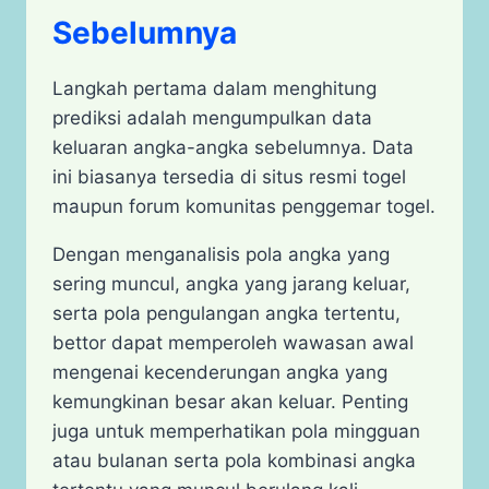
Sebelumnya
Langkah pertama dalam menghitung
prediksi adalah mengumpulkan data
keluaran angka-angka sebelumnya. Data
ini biasanya tersedia di situs resmi togel
maupun forum komunitas penggemar togel.
Dengan menganalisis pola angka yang
sering muncul, angka yang jarang keluar,
serta pola pengulangan angka tertentu,
bettor dapat memperoleh wawasan awal
mengenai kecenderungan angka yang
kemungkinan besar akan keluar. Penting
juga untuk memperhatikan pola mingguan
atau bulanan serta pola kombinasi angka