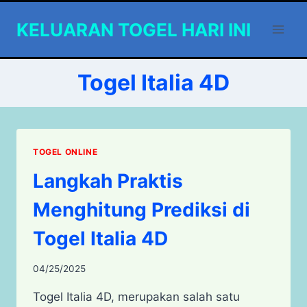
Skip
KELUARAN TOGEL HARI INI
to
content
Togel Italia 4D
TOGEL ONLINE
Langkah Praktis
Menghitung Prediksi di
Togel Italia 4D
04/25/2025
Togel Italia 4D, merupakan salah satu