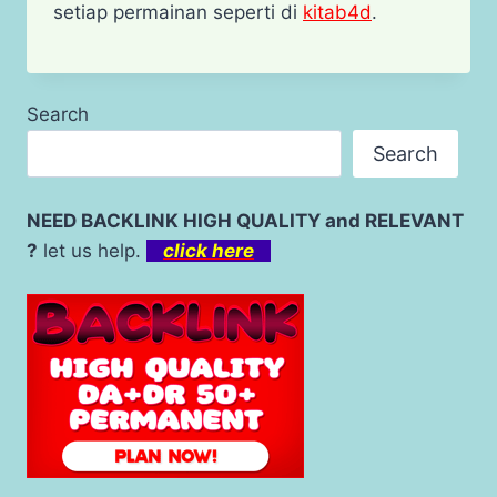
setiap permainan seperti di
kitab4d
.
Search
Search
NEED BACKLINK HIGH QUALITY and RELEVANT
?
let us help.
click here