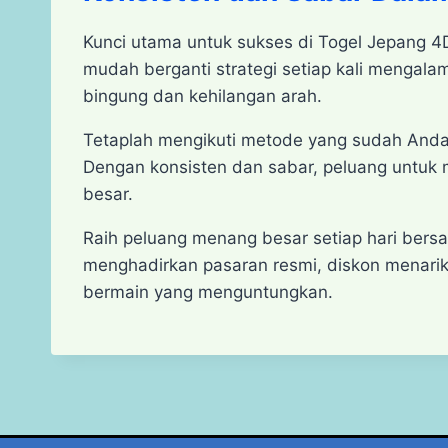
Kunci utama untuk sukses di Togel Jepang 4
mudah berganti strategi setiap kali mengala
bingung dan kehilangan arah.
Tetaplah mengikuti metode yang sudah Anda 
Dengan konsisten dan sabar, peluang untuk
besar.
Raih peluang menang besar setiap hari ber
menghadirkan pasaran resmi, diskon menarik,
bermain yang menguntungkan.