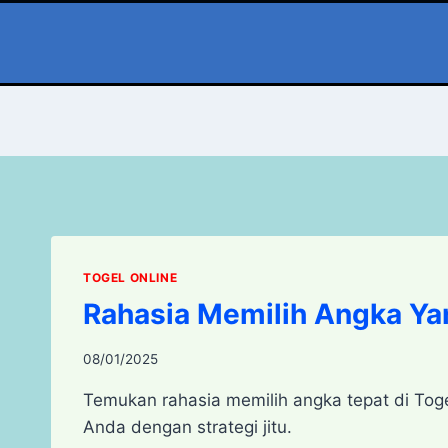
Skip
to
content
TOGEL ONLINE
Rahasia Memilih Angka Ya
08/01/2025
Temukan rahasia memilih angka tepat di To
Anda dengan strategi jitu.