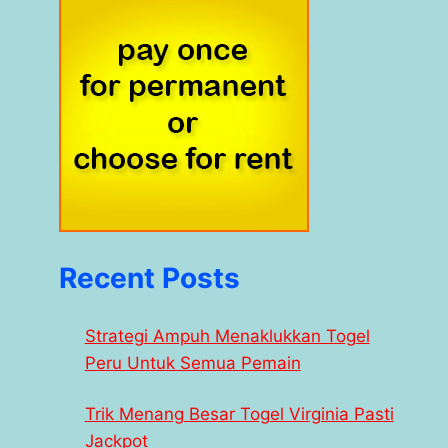
Recent Posts
Strategi Ampuh Menaklukkan Togel
Peru Untuk Semua Pemain
Trik Menang Besar Togel Virginia Pasti
Jackpot