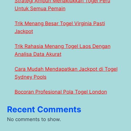
Strategi Ampuh Menaklukkan Togel Peru
Untuk Semua Pemain
Trik Menang Besar Togel Virginia Pasti
Jackpot
Trik Rahasia Menang Togel Laos Dengan
Analisa Data Akurat
Cara Mudah Mendapatkan Jackpot di Togel
Sydney Pools
Bocoran Profesional Pola Togel London
Recent Comments
No comments to show.