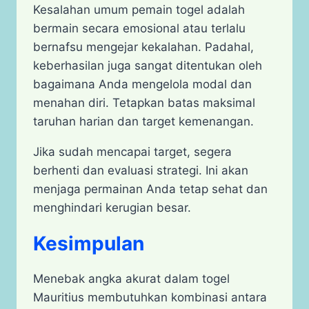
Kesalahan umum pemain togel adalah
bermain secara emosional atau terlalu
bernafsu mengejar kekalahan. Padahal,
keberhasilan juga sangat ditentukan oleh
bagaimana Anda mengelola modal dan
menahan diri. Tetapkan batas maksimal
taruhan harian dan target kemenangan.
Jika sudah mencapai target, segera
berhenti dan evaluasi strategi. Ini akan
menjaga permainan Anda tetap sehat dan
menghindari kerugian besar.
Kesimpulan
Menebak angka akurat dalam togel
Mauritius membutuhkan kombinasi antara