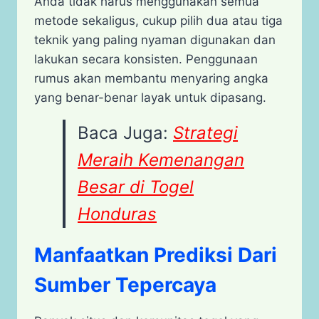
Anda tidak harus menggunakan semua
metode sekaligus, cukup pilih dua atau tiga
teknik yang paling nyaman digunakan dan
lakukan secara konsisten. Penggunaan
rumus akan membantu menyaring angka
yang benar-benar layak untuk dipasang.
Baca Juga:
Strategi
Meraih Kemenangan
Besar di Togel
Honduras
Manfaatkan Prediksi Dari
Sumber Tepercaya