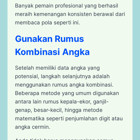
Banyak pemain profesional yang berhasil
meraih kemenangan konsisten berawal dari
membaca pola seperti ini.
Gunakan Rumus
Kombinasi Angka
Setelah memiliki data angka yang
potensial, langkah selanjutnya adalah
menggunakan rumus angka kombinasi.
Beberapa metode yang umum digunakan
antara lain rumus kepala-ekor, ganjil-
genap, besar-kecil, hingga metode
matematika seperti penjumlahan digit atau
angka cermin.