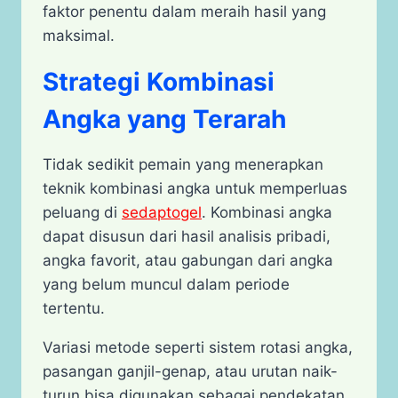
faktor penentu dalam meraih hasil yang
maksimal.
Strategi Kombinasi
Angka yang Terarah
Tidak sedikit pemain yang menerapkan
teknik kombinasi angka untuk memperluas
peluang di
sedaptogel
. Kombinasi angka
dapat disusun dari hasil analisis pribadi,
angka favorit, atau gabungan dari angka
yang belum muncul dalam periode
tertentu.
Variasi metode seperti sistem rotasi angka,
pasangan ganjil-genap, atau urutan naik-
turun bisa digunakan sebagai pendekatan