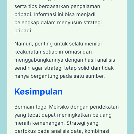
serta tips berdasarkan pengalaman
pribadi. Informasi ini bisa menjadi
pelengkap dalam menyusun strategi
pribadi.
Namun, penting untuk selalu menilai
keakuratan setiap informasi dan
menggabungkannya dengan hasil analisis
sendiri agar strategi tetap solid dan tidak
hanya bergantung pada satu sumber.
Kesimpulan
Bermain togel Meksiko dengan pendekatan
yang tepat dapat meningkatkan peluang
meraih kemenangan. Strategi yang
berfokus pada analisis data, kombinasi