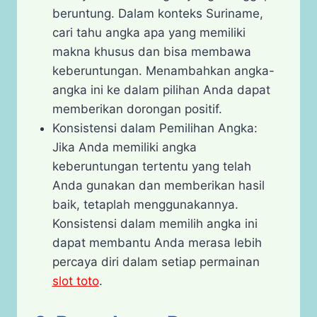
beruntung. Dalam konteks Suriname,
cari tahu angka apa yang memiliki
makna khusus dan bisa membawa
keberuntungan. Menambahkan angka-
angka ini ke dalam pilihan Anda dapat
memberikan dorongan positif.
Konsistensi dalam Pemilihan Angka:
Jika Anda memiliki angka
keberuntungan tertentu yang telah
Anda gunakan dan memberikan hasil
baik, tetaplah menggunakannya.
Konsistensi dalam memilih angka ini
dapat membantu Anda merasa lebih
percaya diri dalam setiap permainan
slot toto
.