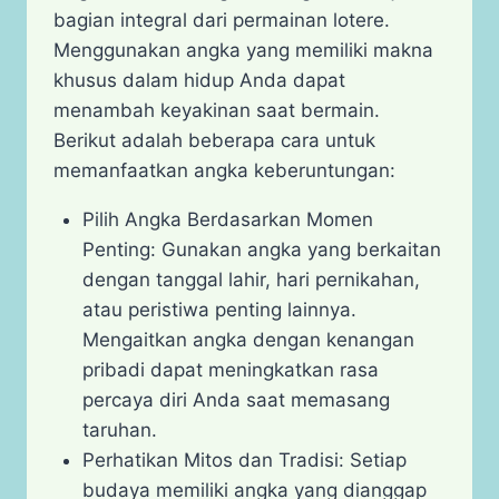
bagian integral dari permainan lotere.
Menggunakan angka yang memiliki makna
khusus dalam hidup Anda dapat
menambah keyakinan saat bermain.
Berikut adalah beberapa cara untuk
memanfaatkan angka keberuntungan:
Pilih Angka Berdasarkan Momen
Penting: Gunakan angka yang berkaitan
dengan tanggal lahir, hari pernikahan,
atau peristiwa penting lainnya.
Mengaitkan angka dengan kenangan
pribadi dapat meningkatkan rasa
percaya diri Anda saat memasang
taruhan.
Perhatikan Mitos dan Tradisi: Setiap
budaya memiliki angka yang dianggap