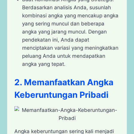
Berdasarkan analisis Anda, susunlah
kombinasi angka yang mencakup angka
yang sering muncul dan beberapa
angka yang jarang muncul. Dengan
pendekatan ini, Anda dapat
menciptakan variasi yang meningkatkan
peluang Anda untuk mendapatkan
angka yang tepat.
2. Memanfaatkan Angka
Keberuntungan Pribadi
Angka keberuntungan sering kali menjadi