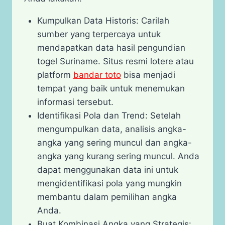
Kumpulkan Data Historis: Carilah
sumber yang terpercaya untuk
mendapatkan data hasil pengundian
togel Suriname. Situs resmi lotere atau
platform
bandar toto
bisa menjadi
tempat yang baik untuk menemukan
informasi tersebut.
Identifikasi Pola dan Trend: Setelah
mengumpulkan data, analisis angka-
angka yang sering muncul dan angka-
angka yang kurang sering muncul. Anda
dapat menggunakan data ini untuk
mengidentifikasi pola yang mungkin
membantu dalam pemilihan angka
Anda.
Buat Kombinasi Angka yang Strategis: