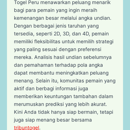
​Togel Peru menawarkan peluang menarik
bagi para pemain yang ingin meraih
kemenangan besar melalui angka undian.
Dengan berbagai jenis taruhan yang
tersedia, seperti 2D, 3D, dan 4D, pemain
memiliki fleksibilitas untuk memilih strategi
yang paling sesuai dengan preferensi
mereka. Analisis hasil undian sebelumnya
dan pemahaman terhadap pola angka
dapat membantu meningkatkan peluang
menang. Selain itu, komunitas pemain yang
aktif dan berbagi informasi juga
memberikan keuntungan tambahan dalam
merumuskan prediksi yang lebih akurat.
Kini Anda tidak hanya siap bermain, tetapi
juga siap menang besar bersama
tribuntogel
.