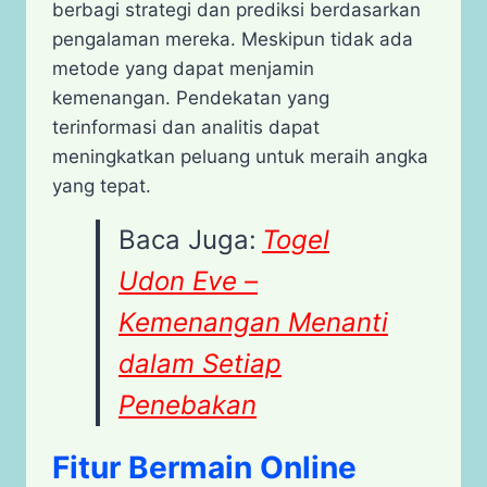
berbagi strategi dan prediksi berdasarkan
pengalaman mereka. Meskipun tidak ada
metode yang dapat menjamin
kemenangan. Pendekatan yang
terinformasi dan analitis dapat
meningkatkan peluang untuk meraih angka
yang tepat.
Baca Juga:
Togel
Udon Eve –
Kemenangan Menanti
dalam Setiap
Penebakan
Fitur Bermain Online