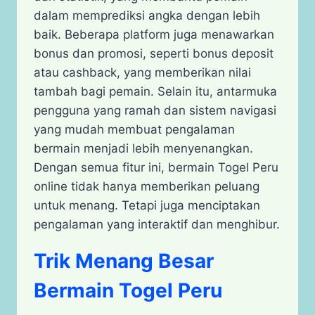
dalam memprediksi angka dengan lebih
baik. Beberapa platform juga menawarkan
bonus dan promosi, seperti bonus deposit
atau cashback, yang memberikan nilai
tambah bagi pemain. Selain itu, antarmuka
pengguna yang ramah dan sistem navigasi
yang mudah membuat pengalaman
bermain menjadi lebih menyenangkan.
Dengan semua fitur ini, bermain Togel Peru
online tidak hanya memberikan peluang
untuk menang. Tetapi juga menciptakan
pengalaman yang interaktif dan menghibur.
Trik Menang Besar
Bermain Togel Peru