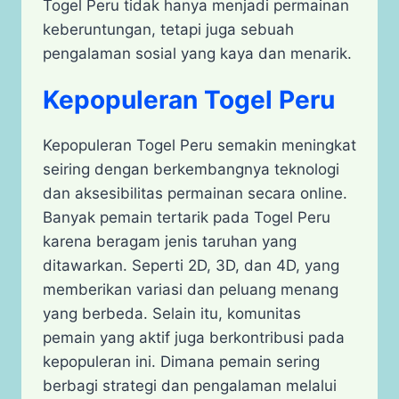
Togel Peru tidak hanya menjadi permainan
keberuntungan, tetapi juga sebuah
pengalaman sosial yang kaya dan menarik.
Kepopuleran Togel Peru
Kepopuleran ​Togel Peru semakin meningkat
seiring dengan berkembangnya teknologi
dan aksesibilitas permainan secara online.
Banyak pemain tertarik pada Togel Peru
karena beragam jenis taruhan yang
ditawarkan. Seperti 2D, 3D, dan 4D, yang
memberikan variasi dan peluang menang
yang berbeda. Selain itu, komunitas
pemain yang aktif juga berkontribusi pada
kepopuleran ini. Dimana pemain sering
berbagi strategi dan pengalaman melalui