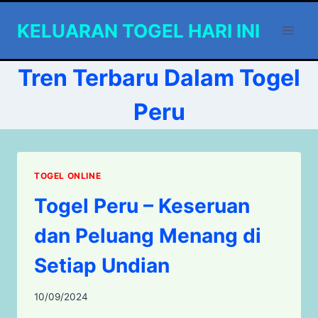
Skip
KELUARAN TOGEL HARI INI
to
content
Tren Terbaru Dalam Togel
Peru
TOGEL ONLINE
Togel Peru – Keseruan
dan Peluang Menang di
Setiap Undian
10/09/2024