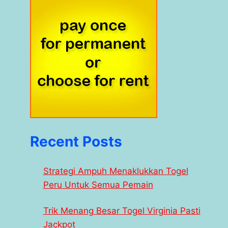
Recent Posts
Strategi Ampuh Menaklukkan Togel
Peru Untuk Semua Pemain
Trik Menang Besar Togel Virginia Pasti
Jackpot