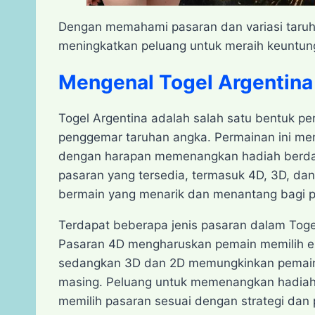
Dengan memahami pasaran dan variasi taruh
meningkatkan peluang untuk meraih keuntun
Mengenal Togel Argentina
Togel Argentina adalah salah satu bentuk pe
penggemar taruhan angka. Permainan ini me
dengan harapan memenangkan hadiah berdasa
pasaran yang tersedia, termasuk 4D, 3D, d
bermain yang menarik dan menantang bagi pe
Terdapat beberapa jenis pasaran dalam Togel
Pasaran 4D mengharuskan pemain memilih e
sedangkan 3D dan 2D memungkinkan pemain 
masing. Peluang untuk memenangkan hadiah
memilih pasaran sesuai dengan strategi dan 