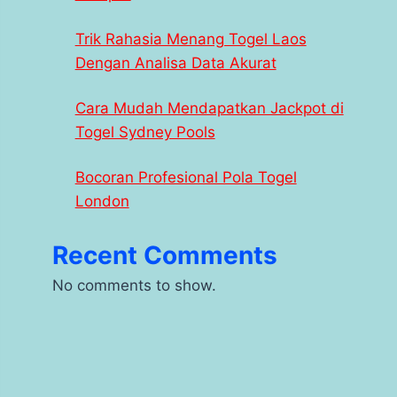
Trik Rahasia Menang Togel Laos
Dengan Analisa Data Akurat
Cara Mudah Mendapatkan Jackpot di
Togel Sydney Pools
Bocoran Profesional Pola Togel
London
Recent Comments
No comments to show.