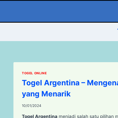
Skip
to
content
TOGEL ONLINE
Togel Argentina – Mengena
yang Menarik
10/01/2024
Togel Argentina
menjadi salah satu pilihan 