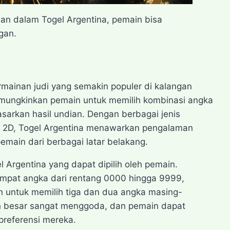
an dalam Togel Argentina, pemain bisa
gan.
rmainan judi yang semakin populer di kalangan
mungkinkan pemain untuk memilih kombinasi angka
rkan hasil undian. Dengan berbagai jenis
an 2D, Togel Argentina menawarkan pengalaman
main dari berbagai latar belakang.
 Argentina yang dapat dipilih oleh pemain.
mpat angka dari rentang 0000 hingga 9999,
untuk memilih tiga dan dua angka masing-
 besar sangat menggoda, dan pemain dapat
preferensi mereka.