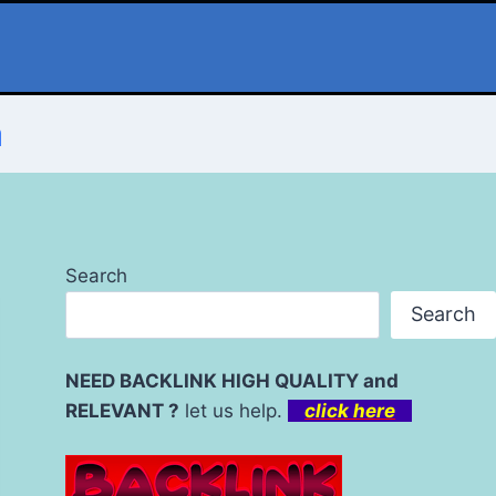
a
Search
Search
NEED BACKLINK HIGH QUALITY and
RELEVANT ?
let us help.
click here