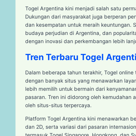
​Togel Argentina kini menjadi salah satu perm
Dukungan dari masyarakat juga berperan pen
dan kesempatan untuk meraih keuntungan. Se
budaya perjudian di Argentina, dan popularit
dengan inovasi dan perkembangan lebih lanju
Tren Terbaru Togel Argent
Dalam beberapa tahun terakhir, Togel online 
dengan banyak situs yang menawarkan laya
lebih memilih untuk bermain dari kenyaman
pasaran. Tren ini didorong oleh kemudahan 
oleh situs-situs terpercaya.
Platform Togel Argentina kini menawarkan be
dan 2D, serta variasi dari pasaran internasio
termasuk Togel Singapore, Hongkong, dan S