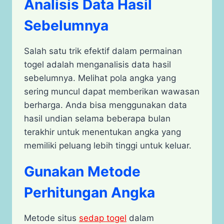
Analisis Data Hasil
Sebelumnya
Salah satu trik efektif dalam permainan
togel adalah menganalisis data hasil
sebelumnya. Melihat pola angka yang
sering muncul dapat memberikan wawasan
berharga. Anda bisa menggunakan data
hasil undian selama beberapa bulan
terakhir untuk menentukan angka yang
memiliki peluang lebih tinggi untuk keluar.
Gunakan Metode
Perhitungan Angka
Metode situs
sedap togel
dalam