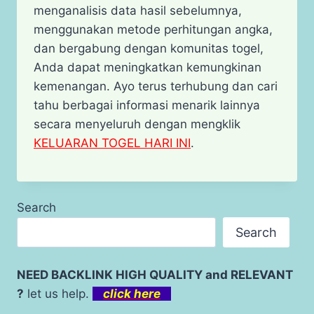
menganalisis data hasil sebelumnya,
menggunakan metode perhitungan angka,
dan bergabung dengan komunitas togel,
Anda dapat meningkatkan kemungkinan
kemenangan. Ayo terus terhubung dan cari
tahu berbagai informasi menarik lainnya
secara menyeluruh dengan mengklik
KELUARAN TOGEL HARI INI
.
Search
Search
NEED BACKLINK HIGH QUALITY and RELEVANT
?
let us help.
click here