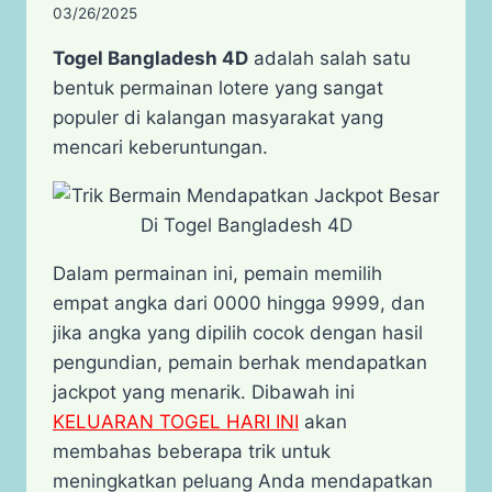
03/26/2025
Togel Bangladesh 4D
adalah salah satu
bentuk permainan lotere yang sangat
populer di kalangan masyarakat yang
mencari keberuntungan.
Dalam permainan ini, pemain memilih
empat angka dari 0000 hingga 9999, dan
jika angka yang dipilih cocok dengan hasil
pengundian, pemain berhak mendapatkan
jackpot yang menarik. Dibawah ini
KELUARAN TOGEL HARI INI
akan
membahas beberapa trik untuk
meningkatkan peluang Anda mendapatkan