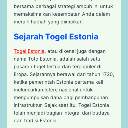
bersama berbagai strategi ampuh ini untuk
memaksimalkan kesempatan Anda dalam
meraih hadiah yang diimpikan.
Sejarah Togel Estonia
Togel Estonia
, atau dikenal juga dengan
nama Toto Estonia, adalah salah satu
pasaran togel tertua dan terpopuler di
Eropa. Sejarahnya berawal dari tahun 1720,
ketika pemerintah Estonia pertama kali
meluncurkan lotere nasional untuk
mengumpulkan dana bagi pembangunan
infrastruktur. Sejak saat itu, Togel Estonia
telah menjadi bagian integral dari budaya
dan tradisi Estonia.