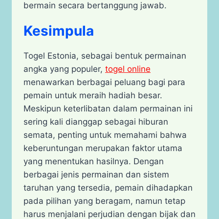
bermain secara bertanggung jawab.
Kesimpula
Togel Estonia, sebagai bentuk permainan
angka yang populer,
togel online
menawarkan berbagai peluang bagi para
pemain untuk meraih hadiah besar.
Meskipun keterlibatan dalam permainan ini
sering kali dianggap sebagai hiburan
semata, penting untuk memahami bahwa
keberuntungan merupakan faktor utama
yang menentukan hasilnya. Dengan
berbagai jenis permainan dan sistem
taruhan yang tersedia, pemain dihadapkan
pada pilihan yang beragam, namun tetap
harus menjalani perjudian dengan bijak dan