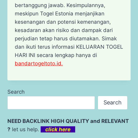
bertanggung jawab. Kesimpulannya,
meskipun Togel Estonia menjanjikan
kesenangan dan potensi kemenangan,
kesadaran akan risiko dan dampak dari
perjudian tetap harus diutamakan. Simak
dan ikuti terus informasi KELUARAN TOGEL
HARI INI secara lengkap hanya di
bandartogeltoto.id.
Search
Search
NEED BACKLINK HIGH QUALITY and RELEVANT
?
let us help.
click here