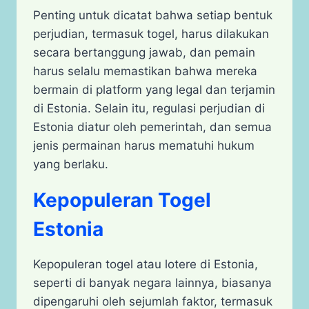
Penting untuk dicatat bahwa setiap bentuk
perjudian, termasuk togel, harus dilakukan
secara bertanggung jawab, dan pemain
harus selalu memastikan bahwa mereka
bermain di platform yang legal dan terjamin
di Estonia. Selain itu, regulasi perjudian di
Estonia diatur oleh pemerintah, dan semua
jenis permainan harus mematuhi hukum
yang berlaku.
Kepopuleran Togel
Estonia
Kepopuleran togel atau lotere di Estonia,
seperti di banyak negara lainnya, biasanya
dipengaruhi oleh sejumlah faktor, termasuk