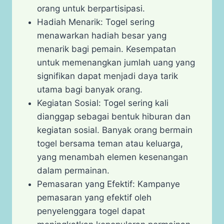
orang untuk berpartisipasi.
Hadiah Menarik: Togel sering
menawarkan hadiah besar yang
menarik bagi pemain. Kesempatan
untuk memenangkan jumlah uang yang
signifikan dapat menjadi daya tarik
utama bagi banyak orang.
Kegiatan Sosial: Togel sering kali
dianggap sebagai bentuk hiburan dan
kegiatan sosial. Banyak orang bermain
togel bersama teman atau keluarga,
yang menambah elemen kesenangan
dalam permainan.
Pemasaran yang Efektif: Kampanye
pemasaran yang efektif oleh
penyelenggara togel dapat