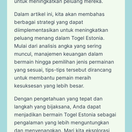
untuk meningkatkan peluang mereka.
​Dalam artikel ini, kita akan membahas
berbagai strategi yang dapat
diimplementasikan untuk meningkatkan
peluang menang dalam Togel Estonia.​
Mulai dari analisis angka yang sering
muncul, manajemen keuangan dalam
bermain hingga pemilihan jenis permainan
yang sesuai, tips-tips tersebut dirancang
untuk membantu pemain meraih
kesuksesan yang lebih besar.
Dengan pengetahuan yang tepat dan
langkah yang bijaksana, Anda dapat
menjadikan bermain Togel Estonia sebagai
pengalaman yang lebih menguntungkan
dan menyenangkan. Mari kita eksplorasi