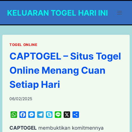
Skip
KELUARAN TOGEL HARI INI
to
content
TOGEL ONLINE
CAPTOGEL – Situs Togel
Online Menang Cuan
Setiap Hari
06/02/2025
W
F
M
T
S
L
X
S
h
a
e
e
k
i
h
a
c
s
l
y
n
a
CAPTOGEL
membuktikan komitmennya