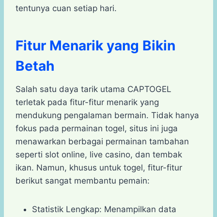
tentunya cuan setiap hari.
Fitur Menarik yang Bikin
Betah
Salah satu daya tarik utama CAPTOGEL
terletak pada fitur-fitur menarik yang
mendukung pengalaman bermain. Tidak hanya
fokus pada permainan togel, situs ini juga
menawarkan berbagai permainan tambahan
seperti slot online, live casino, dan tembak
ikan. Namun, khusus untuk togel, fitur-fitur
berikut sangat membantu pemain:
Statistik Lengkap: Menampilkan data