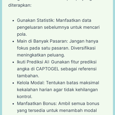
diterapkan:
Gunakan Statistik: Manfaatkan data
pengeluaran sebelumnya untuk mencari
pola.
Main di Banyak Pasaran: Jangan hanya
fokus pada satu pasaran. Diversifikasi
meningkatkan peluang.
Ikuti Prediksi AI: Gunakan fitur prediksi
angka di CAPTOGEL sebagai referensi
tambahan.
Kelola Modal: Tentukan batas maksimal
kekalahan harian agar tidak kehilangan
kontrol.
Manfaatkan Bonus: Ambil semua bonus
yang tersedia untuk menambah modal