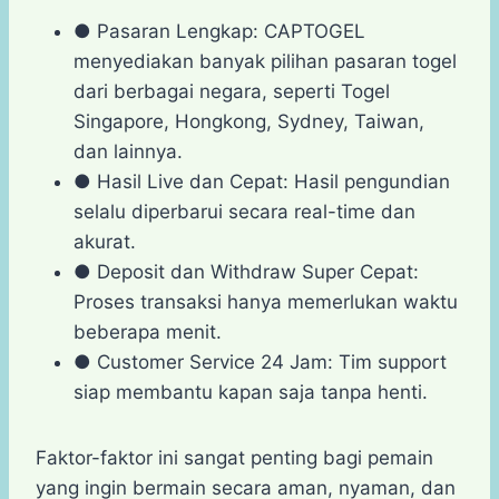
● Pasaran Lengkap: CAPTOGEL
menyediakan banyak pilihan pasaran togel
dari berbagai negara, seperti Togel
Singapore, Hongkong, Sydney, Taiwan,
dan lainnya.
● Hasil Live dan Cepat: Hasil pengundian
selalu diperbarui secara real-time dan
akurat.
● Deposit dan Withdraw Super Cepat:
Proses transaksi hanya memerlukan waktu
beberapa menit.
● Customer Service 24 Jam: Tim support
siap membantu kapan saja tanpa henti.
Faktor-faktor ini sangat penting bagi pemain
yang ingin bermain secara aman, nyaman, dan