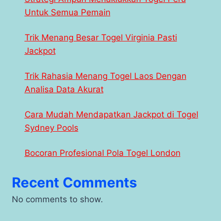
Untuk Semua Pemain
Trik Menang Besar Togel Virginia Pasti
Jackpot
Trik Rahasia Menang Togel Laos Dengan
Analisa Data Akurat
Cara Mudah Mendapatkan Jackpot di Togel
Sydney Pools
Bocoran Profesional Pola Togel London
Recent Comments
No comments to show.