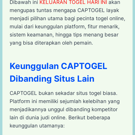
Dibawah ini
KELUARAN TOGEL HARI INI
akan
mengupas tuntas mengapa CAPTOGEL layak
menjadi pilihan utama bagi pecinta togel online,
mulai dari keunggulan platform, fitur menarik,
sistem keamanan, hingga tips menang besar
yang bisa diterapkan oleh pemain.
Keunggulan CAPTOGEL
Dibanding Situs Lain
CAPTOGEL bukan sekadar situs togel biasa.
Platform ini memiliki sejumlah kelebihan yang
menjadikannya unggul dibanding kompetitor
lain di dunia judi online. Berikut beberapa
keunggulan utamanya: