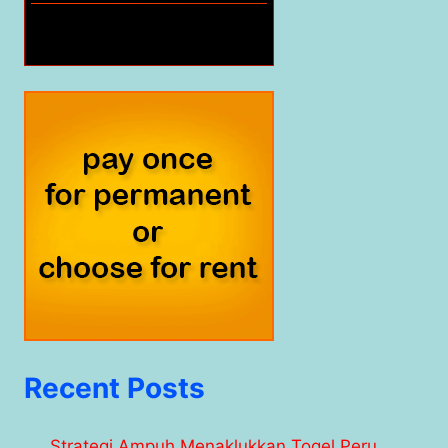
Recent Posts
Strategi Ampuh Menaklukkan Togel Peru