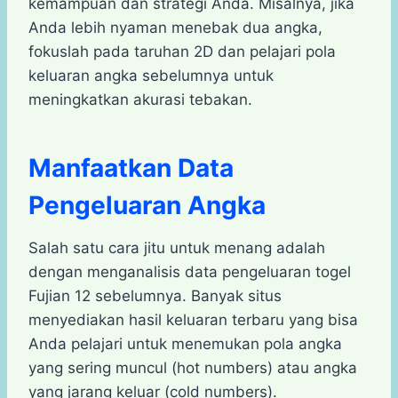
kemampuan dan strategi Anda. Misalnya, jika
Anda lebih nyaman menebak dua angka,
fokuslah pada taruhan 2D dan pelajari pola
keluaran angka sebelumnya untuk
meningkatkan akurasi tebakan.
Manfaatkan Data
Pengeluaran Angka
Salah satu cara jitu untuk menang adalah
dengan menganalisis data pengeluaran togel
Fujian 12 sebelumnya. Banyak situs
menyediakan hasil keluaran terbaru yang bisa
Anda pelajari untuk menemukan pola angka
yang sering muncul (hot numbers) atau angka
yang jarang keluar (cold numbers).