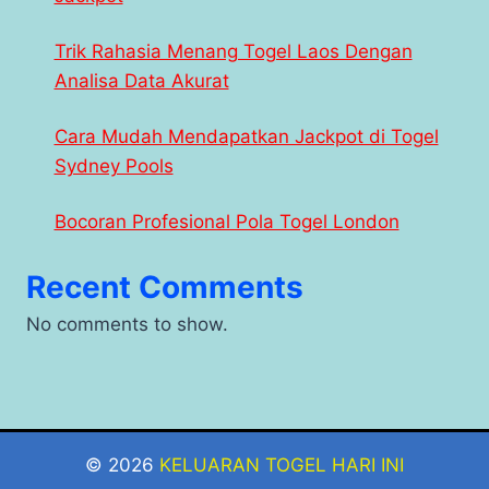
Trik Rahasia Menang Togel Laos Dengan
Analisa Data Akurat
Cara Mudah Mendapatkan Jackpot di Togel
Sydney Pools
Bocoran Profesional Pola Togel London
Recent Comments
No comments to show.
© 2026
KELUARAN TOGEL HARI INI