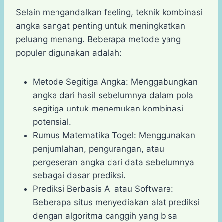
Selain mengandalkan feeling, teknik kombinasi
angka sangat penting untuk meningkatkan
peluang menang. Beberapa metode yang
populer digunakan adalah:
Metode Segitiga Angka: Menggabungkan
angka dari hasil sebelumnya dalam pola
segitiga untuk menemukan kombinasi
potensial.
Rumus Matematika Togel: Menggunakan
penjumlahan, pengurangan, atau
pergeseran angka dari data sebelumnya
sebagai dasar prediksi.
Prediksi Berbasis AI atau Software:
Beberapa situs menyediakan alat prediksi
dengan algoritma canggih yang bisa