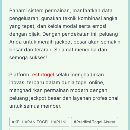
Pahami sistem permainan, manfaatkan data
pengeluaran, gunakan teknik kombinasi angka
yang tepat, dan kelola modal serta emosi
dengan bijak. Dengan pendekatan ini, peluang
Anda untuk meraih jackpot besar akan semakin
besar dan terarah. Selamat mencoba dan
semoga sukses!
Platform
restutogel
selalu menghadirkan
inovasi terbaru dalam dunia togel online,
menghadirkan permainan modern dengan
peluang jackpot besar dan layanan profesional
untuk semua member.
Post
#
KELUARAN TOGEL HARI INI
#
Prediksi Togel Akurat
Tags: