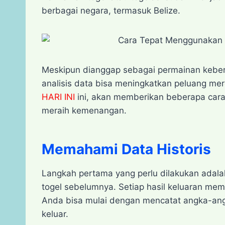
t
e
s
e
p
e
r
berbagai negara, termasuk Belize.
s
b
e
g
e
e
A
o
n
r
p
o
g
a
p
k
e
m
r
Meskipun dianggap sebagai permainan kebe
analisis data bisa meningkatkan peluang me
HARI INI
ini, akan memberikan beberapa cara
meraih kemenangan.
Memahami Data Historis
Langkah pertama yang perlu dilakukan adala
togel sebelumnya. Setiap hasil keluaran memili
Anda bisa mulai dengan mencatat angka-ang
keluar.