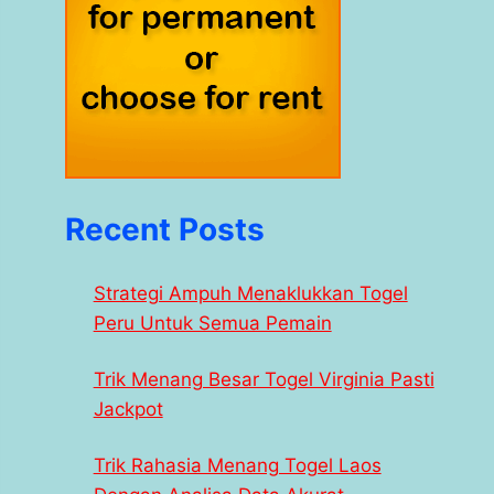
Recent Posts
Strategi Ampuh Menaklukkan Togel
Peru Untuk Semua Pemain
Trik Menang Besar Togel Virginia Pasti
Jackpot
Trik Rahasia Menang Togel Laos