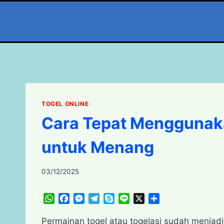
Skip
to
content
TOGEL ONLINE
Cara Tepat Menggunakan
untuk Menang
03/12/2025
W
F
M
T
S
L
X
S
h
a
e
e
k
i
h
a
c
s
l
y
n
a
Permainan togel atau togelasi sudah menjadi