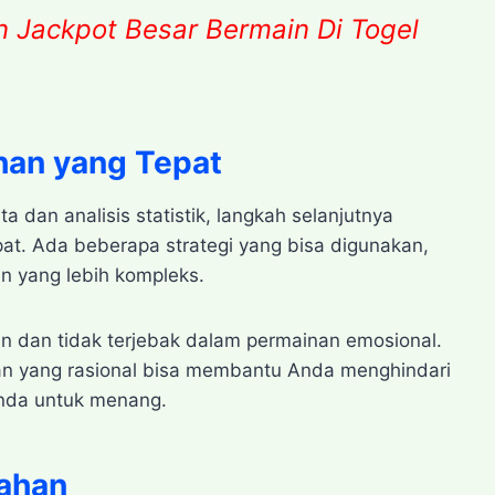
 Jackpot Besar Bermain Di Togel
han yang Tepat
 dan analisis statistik, langkah selanjutnya
at. Ada beberapa strategi yang bisa digunakan,
an yang lebih kompleks.
n dan tidak terjebak dalam permainan emosional.
 yang rasional bisa membantu Anda menghindari
nda untuk menang.
ahan