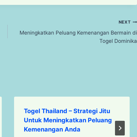
NEXT
Meningkatkan Peluang Kemenangan Bermain di
Togel Dominika
Togel Thailand – Strategi Jitu
Untuk Meningkatkan Peluang
Kemenangan Anda