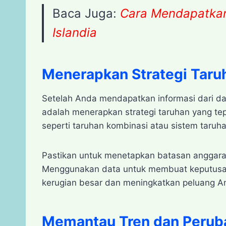
Baca Juga:
Cara Mendapatkan
Islandia
Menerapkan Strategi Taru
Setelah Anda mendapatkan informasi dari data
adalah menerapkan strategi taruhan yang tep
seperti taruhan kombinasi atau sistem taruh
Pastikan untuk menetapkan batasan anggara
Menggunakan data untuk membuat keputusan
kerugian besar dan meningkatkan peluang A
Memantau Tren dan Perub