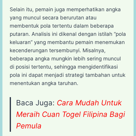
Selain itu, pemain juga memperhatikan angka
yang muncul secara berurutan atau
membentuk pola tertentu dalam beberapa
putaran. Analisis ini dikenal dengan istilah “pola
keluaran” yang membantu pemain menemukan
kecenderungan tersembunyi. Misalnya,
beberapa angka mungkin lebih sering muncul
di posisi tertentu, sehingga mengidentifikasi
pola ini dapat menjadi strategi tambahan untuk
menentukan angka taruhan.
Baca Juga:
Cara Mudah Untuk
Meraih Cuan Togel Filipina Bagi
Pemula