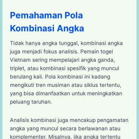
Pemahaman Pola
Kombinasi Angka
Tidak hanya angka tunggal, kombinasi angka
juga menjadi fokus analisis. Pemain togel
Vietnam sering mempelajari angka ganda,
triplet, atau kombinasi spesifik yang muncul
berulang kali. Pola kombinasi ini kadang
mengikuti tren musiman atau siklus tertentu,
yang bisa dimanfaatkan untuk meningkatkan
peluang taruhan.
Analisis kombinasi juga mencakup pengamatan
angka yang muncul secara berlawanan atau
komplementer. Misalnya, jika angka tertentu