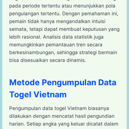
pada periode tertentu atau menunjukkan pola
pengulangan tertentu. Dengan pemahaman ini,
pemain tidak hanya mengandalkan intuisi
semata, tetapi dapat membuat keputusan yang
lebih rasional. Analisis data statistik juga
memungkinkan pemantauan tren secara
berkesinambungan, sehingga strategi bermain
bisa disesuaikan secara dinamis.
Metode Pengumpulan Data
Togel Vietnam
Pengumpulan data togel Vietnam biasanya
dilakukan dengan mencatat hasil pengundian
harian. Setiap angka yang keluar dicatat dalam