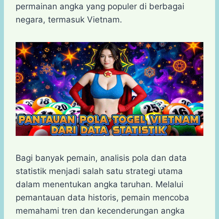
t
e
s
e
p
e
r
permainan angka yang populer di berbagai
s
b
e
g
e
e
negara, termasuk Vietnam.
A
o
n
r
p
o
g
a
p
k
e
m
r
Bagi banyak pemain, analisis pola dan data
statistik menjadi salah satu strategi utama
dalam menentukan angka taruhan. Melalui
pemantauan data historis, pemain mencoba
memahami tren dan kecenderungan angka