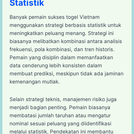
Statistik
Banyak pemain sukses togel Vietnam
menggunakan strategi berbasis statistik untuk
meningkatkan peluang menang. Strategi ini
biasanya melibatkan kombinasi antara analisis
frekuensi, pola kombinasi, dan tren historis.
Pemain yang disiplin dalam memanfaatkan
data cenderung lebih konsisten dalam
membuat prediksi, meskipun tidak ada jaminan
kemenangan mutlak.
Selain strategi teknis, manajemen risiko juga
menjadi bagian penting. Pemain biasanya
membatasi jumlah taruhan atau mengatur
nominal sesuai peluang yang diidentifikasi
melalui statistik. Pendekatan ini membantu