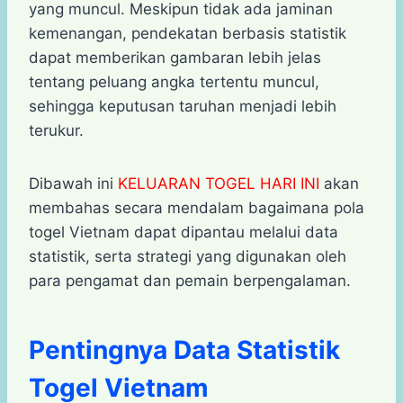
yang muncul. Meskipun tidak ada jaminan
kemenangan, pendekatan berbasis statistik
dapat memberikan gambaran lebih jelas
tentang peluang angka tertentu muncul,
sehingga keputusan taruhan menjadi lebih
terukur.
Dibawah ini
KELUARAN TOGEL HARI INI
akan
membahas secara mendalam bagaimana pola
togel Vietnam dapat dipantau melalui data
statistik, serta strategi yang digunakan oleh
para pengamat dan pemain berpengalaman.
Pentingnya Data Statistik
Togel Vietnam