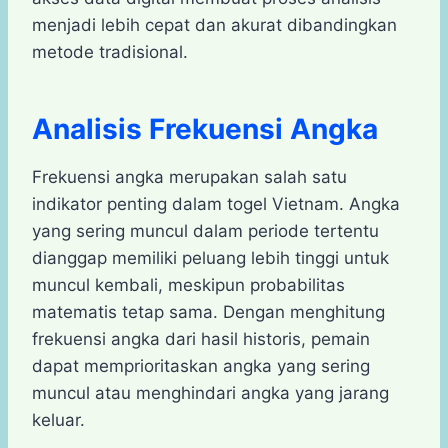
menjadi lebih cepat dan akurat dibandingkan
metode tradisional.
Analisis Frekuensi Angka
Frekuensi angka merupakan salah satu
indikator penting dalam togel Vietnam. Angka
yang sering muncul dalam periode tertentu
dianggap memiliki peluang lebih tinggi untuk
muncul kembali, meskipun probabilitas
matematis tetap sama. Dengan menghitung
frekuensi angka dari hasil historis, pemain
dapat memprioritaskan angka yang sering
muncul atau menghindari angka yang jarang
keluar.