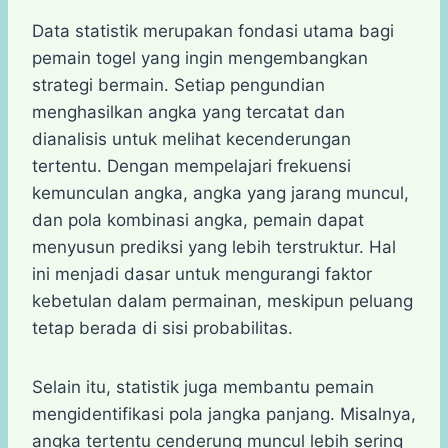
Data statistik merupakan fondasi utama bagi
pemain togel yang ingin mengembangkan
strategi bermain. Setiap pengundian
menghasilkan angka yang tercatat dan
dianalisis untuk melihat kecenderungan
tertentu. Dengan mempelajari frekuensi
kemunculan angka, angka yang jarang muncul,
dan pola kombinasi angka, pemain dapat
menyusun prediksi yang lebih terstruktur. Hal
ini menjadi dasar untuk mengurangi faktor
kebetulan dalam permainan, meskipun peluang
tetap berada di sisi probabilitas.
Selain itu, statistik juga membantu pemain
mengidentifikasi pola jangka panjang. Misalnya,
angka tertentu cenderung muncul lebih sering