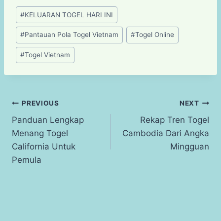
Post
#
KELUARAN TOGEL HARI INI
Tags:
#
Pantauan Pola Togel Vietnam
#
Togel Online
#
Togel Vietnam
Post
PREVIOUS
NEXT
Panduan Lengkap
Rekap Tren Togel
navigation
Menang Togel
Cambodia Dari Angka
California Untuk
Mingguan
Pemula