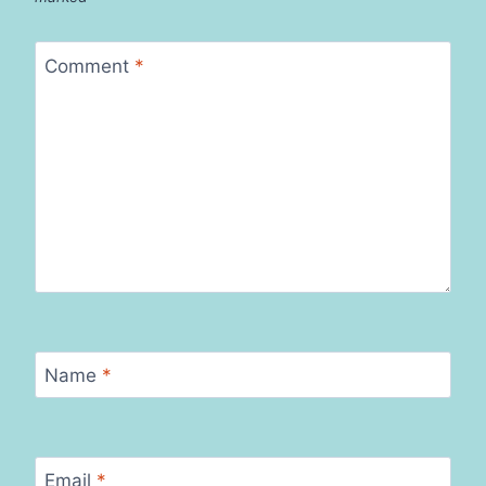
Comment
*
Name
*
Email
*