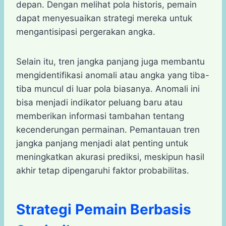
depan. Dengan melihat pola historis, pemain
dapat menyesuaikan strategi mereka untuk
mengantisipasi pergerakan angka.
Selain itu, tren jangka panjang juga membantu
mengidentifikasi anomali atau angka yang tiba-
tiba muncul di luar pola biasanya. Anomali ini
bisa menjadi indikator peluang baru atau
memberikan informasi tambahan tentang
kecenderungan permainan. Pemantauan tren
jangka panjang menjadi alat penting untuk
meningkatkan akurasi prediksi, meskipun hasil
akhir tetap dipengaruhi faktor probabilitas.
Strategi Pemain Berbasis