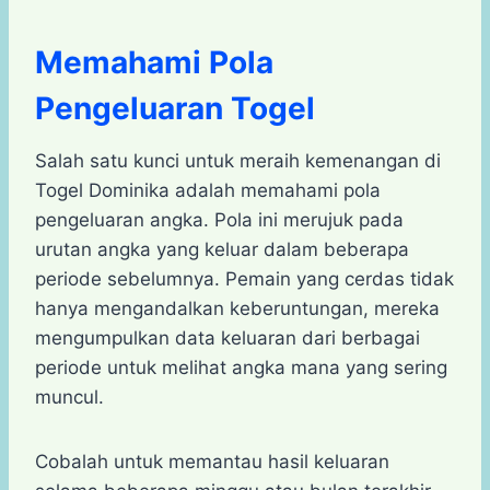
Memahami Pola
Pengeluaran Togel
Salah satu kunci untuk meraih kemenangan di
Togel Dominika adalah memahami pola
pengeluaran angka. Pola ini merujuk pada
urutan angka yang keluar dalam beberapa
periode sebelumnya. Pemain yang cerdas tidak
hanya mengandalkan keberuntungan, mereka
mengumpulkan data keluaran dari berbagai
periode untuk melihat angka mana yang sering
muncul.
Cobalah untuk memantau hasil keluaran