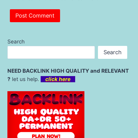
Search
Search
NEED BACKLINK HIGH QUALITY and RELEVANT
?
let us help.
click here