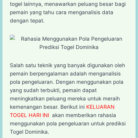
t
e
s
e
p
e
r
togel lainnya, menawarkan peluang besar bagi
s
b
e
g
e
e
pemain yang tahu cara menganalisis data
A
o
n
r
dengan tepat.
p
o
g
a
p
k
e
m
r
Salah satu teknik yang banyak digunakan oleh
pemain berpengalaman adalah menganalisis
pola pengeluaran. Dengan menggunakan pola
yang sudah terbukti, pemain dapat
meningkatkan peluang mereka untuk meraih
kemenangan besar. Berikut ini
KELUARAN
TOGEL HARI INI
akan memberikan rahasia
menggunakan pola pengeluaran untuk prediksi
Togel Dominika.