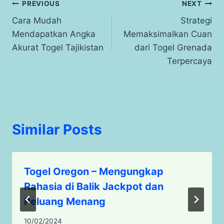
Post
PREVIOUS
NEXT
Cara Mudah
Strategi
navigation
Mendapatkan Angka
Memaksimalkan Cuan
Akurat Togel Tajikistan
dari Togel Grenada
Terpercaya
Similar Posts
Togel Oregon – Mengungkap
Rahasia di Balik Jackpot dan
Peluang Menang
10/02/2024