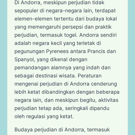
Di Andorra, meskipun perjudian tidak
sepopuler di negara-negara lain, terdapat
elemen-elemen tertentu dari budaya lokal
yang memengaruhi persepsi dan praktik
perjudian, termasuk togel. Andorra sendiri
adalah negara kecil yang terletak di
pegunungan Pyrenees antara Prancis dan
Spanyol, yang dikenal dengan
pemandangan alamnya yang indah dan
sebagai destinasi wisata. Peraturan
mengenai perjudian di Andorra cenderung
lebih ketat dibandingkan dengan beberapa
negara lain, dan meskipun begitu, aktivitas
perjudian tetap ada, seringkali dipandu
oleh regulasi yang ketat.
Budaya perjudian di Andorra, termasuk