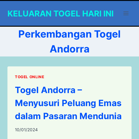
Skip
KELUARAN TOGEL HARI INI
to
content
Perkembangan Togel
Andorra
TOGEL ONLINE
Togel Andorra –
Menyusuri Peluang Emas
dalam Pasaran Mendunia
10/01/2024