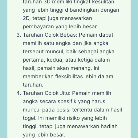
taruhan 3D memiliki tingkat kesulitan
yang lebih tinggi dibandingkan dengan
2D, tetapi juga menawarkan
pembayaran yang lebih besar.
Taruhan Colok Bebas: Pemain dapat
memilih satu angka dan jika angka
tersebut muncul, baik sebagai angka
pertama, kedua, atau ketiga dalam
hasil, pemain akan menang. Ini
memberikan fleksibilitas lebih dalam
taruhan.
Taruhan Colok Jitu: Pemain memilih
angka secara spesifik yang harus
muncul pada posisi tertentu dalam hasil
togel. Ini memiliki risiko yang lebih
tinggi, tetapi juga menawarkan hadiah
yang lebih besar.