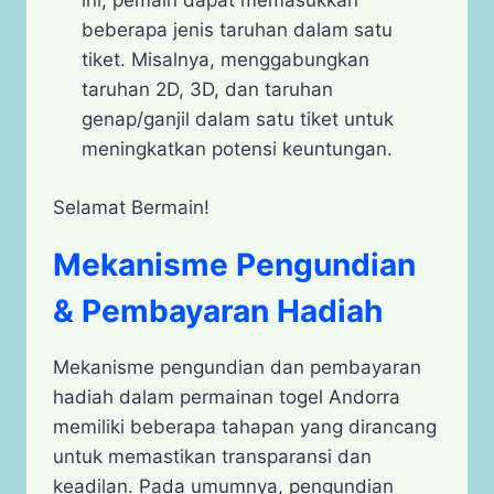
ini, pemain dapat memasukkan
beberapa jenis taruhan dalam satu
tiket. Misalnya, menggabungkan
taruhan 2D, 3D, dan taruhan
genap/ganjil dalam satu tiket untuk
meningkatkan potensi keuntungan.
Selamat Bermain!
Mekanisme Pengundian
& Pembayaran Hadiah
Mekanisme pengundian dan pembayaran
hadiah dalam permainan togel Andorra
memiliki beberapa tahapan yang dirancang
untuk memastikan transparansi dan
keadilan. Pada umumnya, pengundian