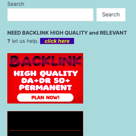
Search
Search
NEED BACKLINK HIGH QUALITY and RELEVANT
?
let us help.
click here