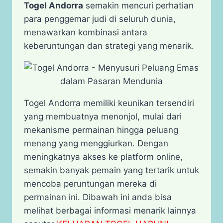
Togel Andorra
semakin mencuri perhatian
para penggemar judi di seluruh dunia,
menawarkan kombinasi antara
keberuntungan dan strategi yang menarik.
Togel Andorra memiliki keunikan tersendiri
yang membuatnya menonjol, mulai dari
mekanisme permainan hingga peluang
menang yang menggiurkan. Dengan
meningkatnya akses ke platform online,
semakin banyak pemain yang tertarik untuk
mencoba peruntungan mereka di
permainan ini. Dibawah ini anda bisa
melihat berbagai informasi menarik lainnya