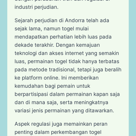
industri perjudian.
Sejarah perjudian di Andorra telah ada
sejak lama, namun togel mulai
mendapatkan perhatian lebih luas pada
dekade terakhir. Dengan kemajuan
teknologi dan akses internet yang semakin
luas, permainan togel tidak hanya terbatas
pada metode tradisional, tetapi juga beralih
ke platform online. Ini memberikan
kemudahan bagi pemain untuk
berpartisipasi dalam permainan kapan saja
dan di mana saja, serta meningkatnya
variasi jenis permainan yang ditawarkan.
Aspek regulasi juga memainkan peran
penting dalam perkembangan togel