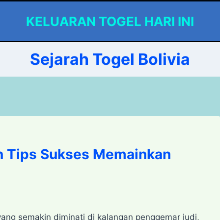
KELUARAN TOGEL HARI INI
Sejarah Togel Bolivia
dan Tips Sukses Memainkan
ang semakin diminati di kalangan penggemar judi,