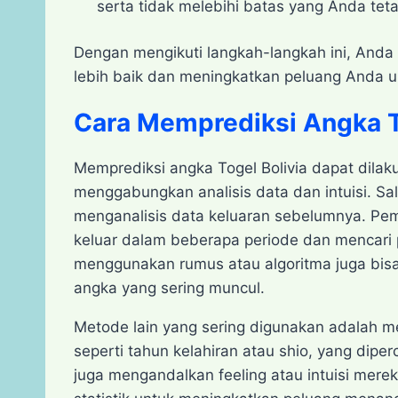
serta tidak melebihi batas yang Anda tet
Dengan mengikuti langkah-langkah ini, Anda 
lebih baik dan meningkatkan peluang Anda 
Cara Memprediksi Angka T
Memprediksi angka Togel Bolivia dapat dil
menggabungkan analisis data dan intuisi. S
menganalisis data keluaran sebelumnya. Pe
keluar dalam beberapa periode dan mencari p
menggunakan rumus atau algoritma juga bisa
angka yang sering muncul.
Metode lain yang sering digunakan adalah me
seperti tahun kelahiran atau shio, yang dip
juga mengandalkan feeling atau intuisi merek