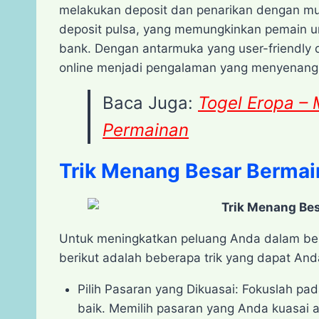
melakukan deposit dan penarikan dengan m
deposit pulsa, yang memungkinkan pemain u
bank. Dengan antarmuka yang user-friendly dan
online menjadi pengalaman yang menyenan
Baca Juga:
Togel Eropa – 
Permainan
Trik Menang Besar Bermain
Untuk meningkatkan peluang Anda dalam ber
berikut adalah beberapa trik yang dapat And
Pilih Pasaran yang Dikuasai: Fokuslah pa
baik. Memilih pasaran yang Anda kuasa