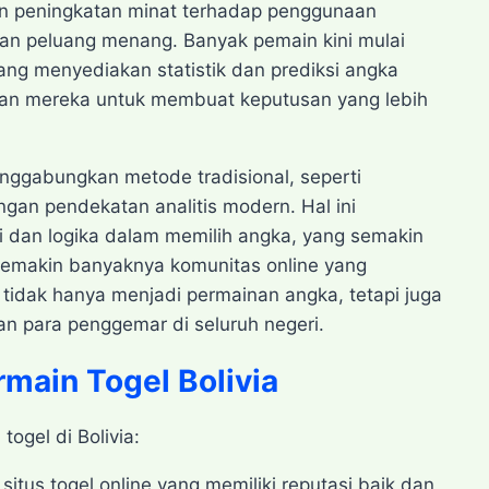
an peningkatan minat terhadap penggunaan
kan peluang menang. Banyak pemain kini mulai
ang menyediakan statistik dan prediksi angka
kan mereka untuk membuat keputusan yang lebih
nggabungkan metode tradisional, seperti
ngan pendekatan analitis modern. Hal ini
i dan logika dalam memilih angka, yang semakin
makin banyaknya komunitas online yang
a tidak hanya menjadi permainan angka, tetapi juga
 para penggemar di seluruh negeri.
main Togel Bolivia
ogel di Bolivia:
h situs togel online yang memiliki reputasi baik dan