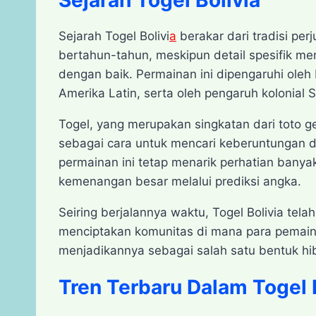
Sejarah Togel Bolivi
a
berakar dari tradisi per
bertahun-tahun, meskipun detail spesifik me
dengan baik. Permainan ini dipengaruhi oleh
Amerika Latin, serta oleh pengaruh kolonial 
Togel, yang merupakan singkatan dari toto ge
sebagai cara untuk mencari keberuntungan da
permainan ini tetap menarik perhatian bany
kemenangan besar melalui prediksi angka.
Seiring berjalannya waktu, Togel Bolivia tel
menciptakan komunitas di mana para pemain 
menjadikannya sebagai salah satu bentuk hib
Tren Terbaru Dalam Togel 