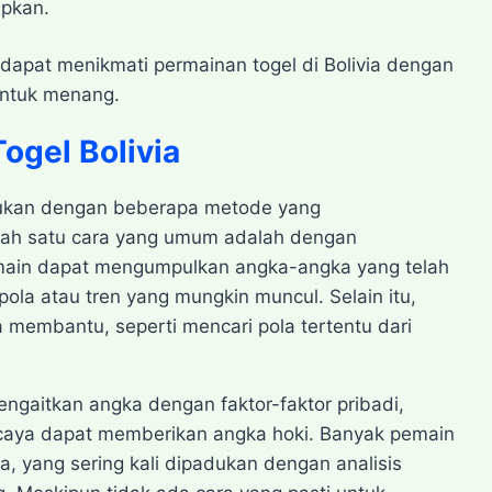
apkan.
dapat menikmati permainan togel di Bolivia dengan
untuk menang.
ogel Bolivia
akukan dengan beberapa metode yang
alah satu cara yang umum adalah dengan
main dapat mengumpulkan angka-angka yang telah
ola atau tren yang mungkin muncul. Selain itu,
 membantu, seperti mencari pola tertentu dari
ngaitkan angka dengan faktor-faktor pribadi,
ercaya dapat memberikan angka hoki. Banyak pemain
a, yang sering kali dipadukan dengan analisis