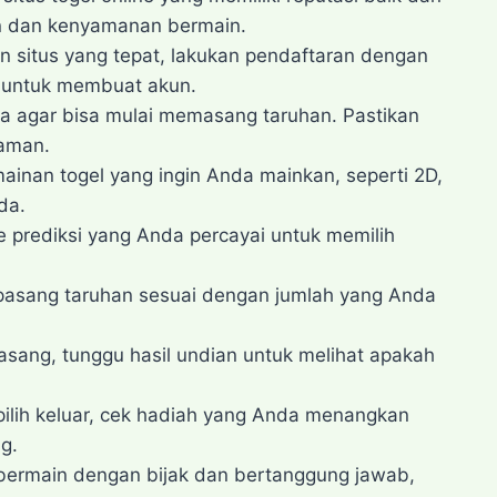
n dan kenyamanan bermain.
 situs yang tepat, lakukan pendaftaran dengan
n untuk membuat akun.
a agar bisa mulai memasang taruhan. Pastikan
aman.
mainan togel yang ingin Anda mainkan, seperti 2D,
da.
e prediksi yang Anda percayai untuk memilih
 pasang taruhan sesuai dengan jumlah yang Anda
asang, tunggu hasil undian untuk melihat apakah
ilih keluar, cek hadiah yang Anda menangkan
g.
k bermain dengan bijak dan bertanggung jawab,