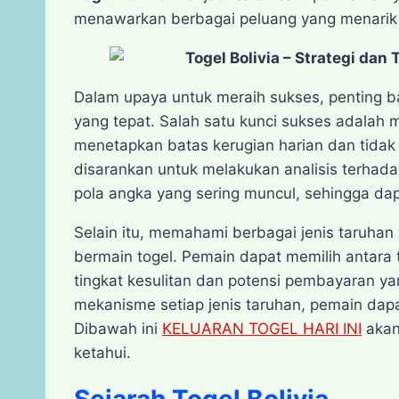
menawarkan berbagai peluang yang menarik
Dalam upaya untuk meraih sukses, penting b
yang tepat. Salah satu kunci sukses adalah 
menetapkan batas kerugian harian dan tidak
disarankan untuk melakukan analisis terhada
pola angka yang sering muncul, sehingga dap
Selain itu, memahami berbagai jenis taruha
bermain togel. Pemain dapat memilih antara
tingkat kesulitan dan potensi pembayaran 
mekanisme setiap jenis taruhan, pemain da
Dibawah ini
KELUARAN TOGEL HARI INI
akan
ketahui.
Sejarah Togel Bolivia