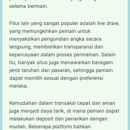
selama bermain.
Fitur lain yang sangat populer adalah live draw,
yang memungkinkan pemain untuk
menyaksikan pengundian angka secara
langsung, memberikan transparansi dan
kepercayaan dalam proses permainan. Selain
itu, banyak situs juga menawarkan beragam
jenis taruhan dan pasaran, sehingga pemain
dapat memilih sesuai dengan preferensi
mereka.
Kemudahan dalam transaksi cepat dan aman
juga menjadi daya tarik, di mana pemain dapat
melakukan deposit dan penarikan dengan
mudah. Beberapa platform bahkan