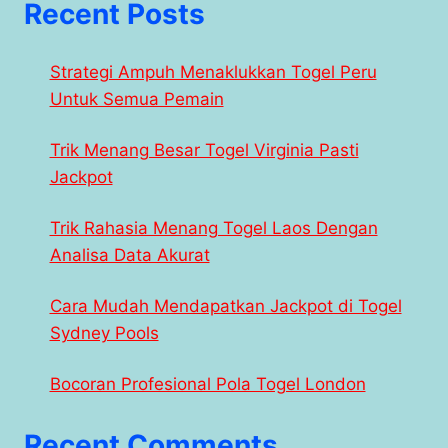
Recent Posts
Strategi Ampuh Menaklukkan Togel Peru
Untuk Semua Pemain
Trik Menang Besar Togel Virginia Pasti
Jackpot
Trik Rahasia Menang Togel Laos Dengan
Analisa Data Akurat
Cara Mudah Mendapatkan Jackpot di Togel
Sydney Pools
Bocoran Profesional Pola Togel London
Recent Comments