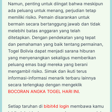
Namun, penting untuk diingat bahwa meskipun
ada peluang untuk menang, perjudian tetap
memiliki risiko. Pemain disarankan untuk
bermain secara bertanggung jawab dan tidak
melebihi batas anggaran yang telah
ditetapkan. Dengan pendekatan yang tepat
dan pemahaman yang baik tentang permainan,
Togel Bolivia dapat menjadi sarana hiburan
yang menyenangkan sekaligus memberikan
peluang emas bagi mereka yang berani
mengambil risiko. Simak dan ikuti terus
informasi-informasi menarik terbaru lainnya
secara terlengkap dengan mengeklik
BOCORAN ANGKA TOGEL HARI INI
.
Setiap taruhan di
bibit4d login
membawa kamu