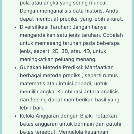
pola atau angka yang sering muncul.
Dengan menganalisis data historis, Anda
dapat membuat prediksi yang lebih akurat.
Diversifikasi Taruhan: Jangan hanya
mengandalkan satu jenis taruhan. Cobalah
untuk memasang taruhan pada beberapa
jenis, seperti 2D, 3D, atau 4D, untuk
meningkatkan peluang menang.
Gunakan Metode Prediksi: Manfaatkan
berbagai metode prediksi, seperti rumus
matematis atau intuisi pribadi, untuk
memilih angka. Kombinasi antara analisis
dan feeling dapat memberikan hasil yang
lebih baik.
Kelola Anggaran dengan Bijak: Tetapkan
batas anggaran untuk bermain dan patuhi
batas tersebut. Mengelola keuangan