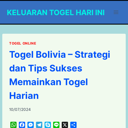
Skip
KELUARAN TOGEL HARI INI
to
content
TOGEL ONLINE
Togel Bolivia – Strategi
dan Tips Sukses
Memainkan Togel
Harian
10/07/2024
W
F
M
T
S
L
X
S