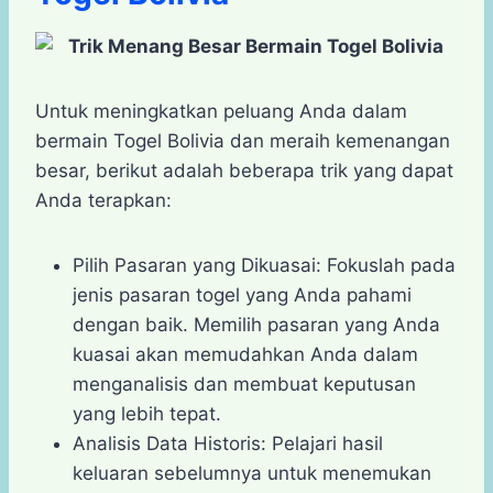
Untuk meningkatkan peluang Anda dalam
bermain Togel Bolivia dan meraih kemenangan
besar, berikut adalah beberapa trik yang dapat
Anda terapkan:
Pilih Pasaran yang Dikuasai: Fokuslah pada
jenis pasaran togel yang Anda pahami
dengan baik. Memilih pasaran yang Anda
kuasai akan memudahkan Anda dalam
menganalisis dan membuat keputusan
yang lebih tepat.
Analisis Data Historis: Pelajari hasil
keluaran sebelumnya untuk menemukan