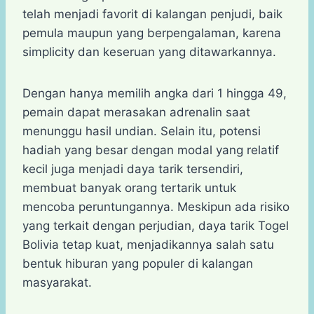
telah menjadi favorit di kalangan penjudi, baik
pemula maupun yang berpengalaman, karena
simplicity dan keseruan yang ditawarkannya.
Dengan hanya memilih angka dari 1 hingga 49,
pemain dapat merasakan adrenalin saat
menunggu hasil undian. Selain itu, potensi
hadiah yang besar dengan modal yang relatif
kecil juga menjadi daya tarik tersendiri,
membuat banyak orang tertarik untuk
mencoba peruntungannya. Meskipun ada risiko
yang terkait dengan perjudian, daya tarik Togel
Bolivia tetap kuat, menjadikannya salah satu
bentuk hiburan yang populer di kalangan
masyarakat.