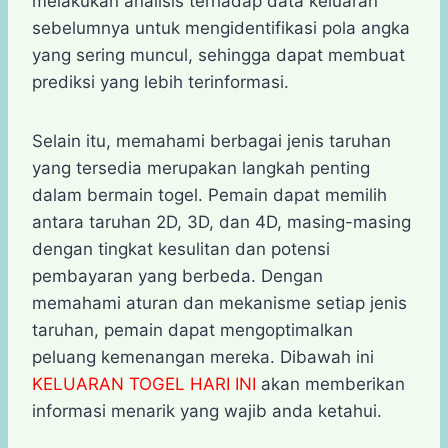
melakukan analisis terhadap data keluaran
sebelumnya untuk mengidentifikasi pola angka
yang sering muncul, sehingga dapat membuat
prediksi yang lebih terinformasi.
Selain itu, memahami berbagai jenis taruhan
yang tersedia merupakan langkah penting
dalam bermain togel. Pemain dapat memilih
antara taruhan 2D, 3D, dan 4D, masing-masing
dengan tingkat kesulitan dan potensi
pembayaran yang berbeda. Dengan
memahami aturan dan mekanisme setiap jenis
taruhan, pemain dapat mengoptimalkan
peluang kemenangan mereka. Dibawah ini
KELUARAN TOGEL HARI INI
akan memberikan
informasi menarik yang wajib anda ketahui.