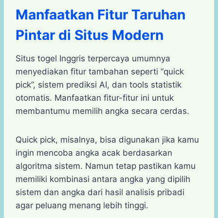
Manfaatkan Fitur Taruhan
Pintar di Situs Modern
Situs togel Inggris terpercaya umumnya
menyediakan fitur tambahan seperti “quick
pick”, sistem prediksi AI, dan tools statistik
otomatis. Manfaatkan fitur-fitur ini untuk
membantumu memilih angka secara cerdas.
Quick pick, misalnya, bisa digunakan jika kamu
ingin mencoba angka acak berdasarkan
algoritma sistem. Namun tetap pastikan kamu
memiliki kombinasi antara angka yang dipilih
sistem dan angka dari hasil analisis pribadi
agar peluang menang lebih tinggi.