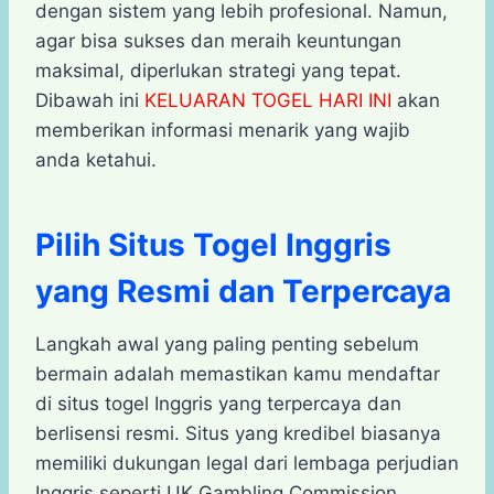
dengan sistem yang lebih profesional. Namun,
agar bisa sukses dan meraih keuntungan
maksimal, diperlukan strategi yang tepat.
Dibawah ini
KELUARAN TOGEL HARI INI
akan
memberikan informasi menarik yang wajib
anda ketahui.
Pilih Situs Togel Inggris
yang Resmi dan Terpercaya
Langkah awal yang paling penting sebelum
bermain adalah memastikan kamu mendaftar
di situs togel Inggris yang terpercaya dan
berlisensi resmi. Situs yang kredibel biasanya
memiliki dukungan legal dari lembaga perjudian
Inggris seperti UK Gambling Commission.