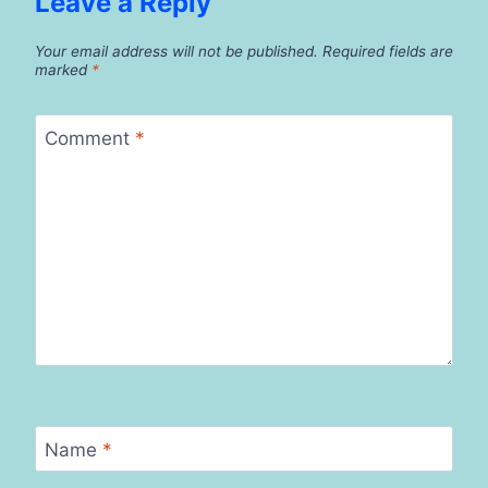
Leave a Reply
Your email address will not be published.
Required fields are
marked
*
Comment
*
Name
*