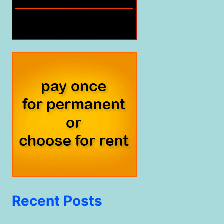
Recent Posts