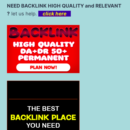
NEED BACKLINK HIGH QUALITY and RELEVANT
?
let us help.
click here