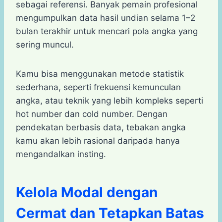
sebagai referensi. Banyak pemain profesional
mengumpulkan data hasil undian selama 1–2
bulan terakhir untuk mencari pola angka yang
sering muncul.
Kamu bisa menggunakan metode statistik
sederhana, seperti frekuensi kemunculan
angka, atau teknik yang lebih kompleks seperti
hot number dan cold number. Dengan
pendekatan berbasis data, tebakan angka
kamu akan lebih rasional daripada hanya
mengandalkan insting.
Kelola Modal dengan
Cermat dan Tetapkan Batas