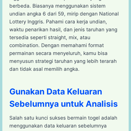
berbeda. Biasanya menggunakan sistem
undian angka 6 dari 59, mirip dengan National
Lottery Inggris. Pahami cara kerja undian,
waktu penarikan hasil, dan jenis taruhan yang
tersedia seperti straight, mix, atau
combination. Dengan memahami format
permainan secara menyeluruh, kamu bisa
menyusun strategi taruhan yang lebih terarah
dan tidak asal memilih angka.
Gunakan Data Keluaran
Sebelumnya untuk Analisis
Salah satu kunci sukses bermain togel adalah
menggunakan data keluaran sebelumnya