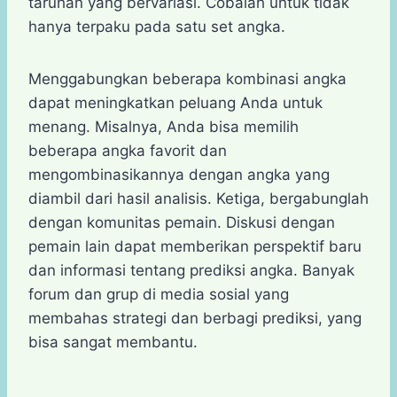
taruhan yang bervariasi. Cobalah untuk tidak
hanya terpaku pada satu set angka.
Menggabungkan beberapa kombinasi angka
dapat meningkatkan peluang Anda untuk
menang. Misalnya, Anda bisa memilih
beberapa angka favorit dan
mengombinasikannya dengan angka yang
diambil dari hasil analisis. Ketiga, bergabunglah
dengan komunitas pemain. Diskusi dengan
pemain lain dapat memberikan perspektif baru
dan informasi tentang prediksi angka. Banyak
forum dan grup di media sosial yang
membahas strategi dan berbagi prediksi, yang
bisa sangat membantu.