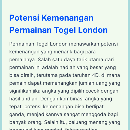
Potensi Kemenangan
Permainan Togel London
Permainan Togel London menawarkan potensi
kemenangan yang menarik bagi para
pemainnya. Salah satu daya tarik utama dari
permainan ini adalah hadiah yang besar yang
bisa diraih, terutama pada taruhan 4D, di mana
pemain dapat memenangkan jumlah uang yang
signifikan jika angka yang dipilih cocok dengan
hasil undian. Dengan kombinasi angka yang
tepat, potensi kemenangan bisa berlipat
ganda, menjadikannya sangat menggoda bagi
banyak orang. Selain itu, peluang menang yang