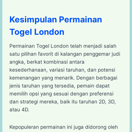
Kesimpulan Permainan
Togel London
Permainan Togel London telah menjadi salah
satu pilihan favorit di kalangan penggemar judi
angka, berkat kombinasi antara
kesederhanaan, variasi taruhan, dan potensi
kemenangan yang menarik. Dengan berbagai
jenis taruhan yang tersedia, pemain dapat
memilih opsi yang sesuai dengan preferensi
dan strategi mereka, baik itu taruhan 2D, 3D,
atau 4D.
Kepopuleran permainan ini juga didorong oleh