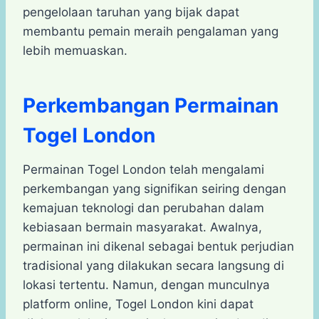
pengelolaan taruhan yang bijak dapat
membantu pemain meraih pengalaman yang
lebih memuaskan.
Perkembangan Permainan
Togel London
Permainan Togel London telah mengalami
perkembangan yang signifikan seiring dengan
kemajuan teknologi dan perubahan dalam
kebiasaan bermain masyarakat. Awalnya,
permainan ini dikenal sebagai bentuk perjudian
tradisional yang dilakukan secara langsung di
lokasi tertentu. Namun, dengan munculnya
platform online, Togel London kini dapat