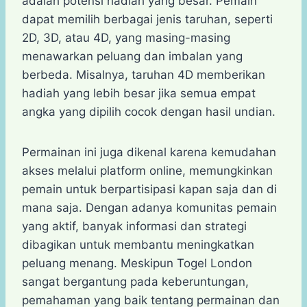
adalah potensi hadiah yang besar. Pemain
dapat memilih berbagai jenis taruhan, seperti
2D, 3D, atau 4D, yang masing-masing
menawarkan peluang dan imbalan yang
berbeda. Misalnya, taruhan 4D memberikan
hadiah yang lebih besar jika semua empat
angka yang dipilih cocok dengan hasil undian.
Permainan ini juga dikenal karena kemudahan
akses melalui platform online, memungkinkan
pemain untuk berpartisipasi kapan saja dan di
mana saja. Dengan adanya komunitas pemain
yang aktif, banyak informasi dan strategi
dibagikan untuk membantu meningkatkan
peluang menang. Meskipun Togel London
sangat bergantung pada keberuntungan,
pemahaman yang baik tentang permainan dan