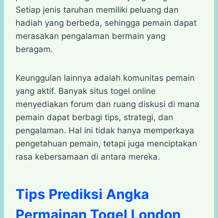
Setiap jenis taruhan memiliki peluang dan
hadiah yang berbeda, sehingga pemain dapat
merasakan pengalaman bermain yang
beragam.
Keunggulan lainnya adalah komunitas pemain
yang aktif. Banyak situs togel online
menyediakan forum dan ruang diskusi di mana
pemain dapat berbagi tips, strategi, dan
pengalaman. Hal ini tidak hanya memperkaya
pengetahuan pemain, tetapi juga menciptakan
rasa kebersamaan di antara mereka.
Tips Prediksi Angka
Permainan Togel London