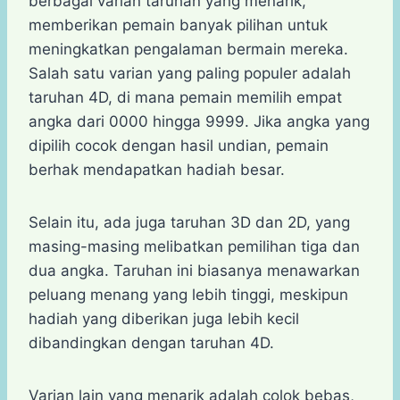
berbagai varian taruhan yang menarik,
memberikan pemain banyak pilihan untuk
meningkatkan pengalaman bermain mereka.
Salah satu varian yang paling populer adalah
taruhan 4D, di mana pemain memilih empat
angka dari 0000 hingga 9999. Jika angka yang
dipilih cocok dengan hasil undian, pemain
berhak mendapatkan hadiah besar.
Selain itu, ada juga taruhan 3D dan 2D, yang
masing-masing melibatkan pemilihan tiga dan
dua angka. Taruhan ini biasanya menawarkan
peluang menang yang lebih tinggi, meskipun
hadiah yang diberikan juga lebih kecil
dibandingkan dengan taruhan 4D.
Varian lain yang menarik adalah colok bebas,