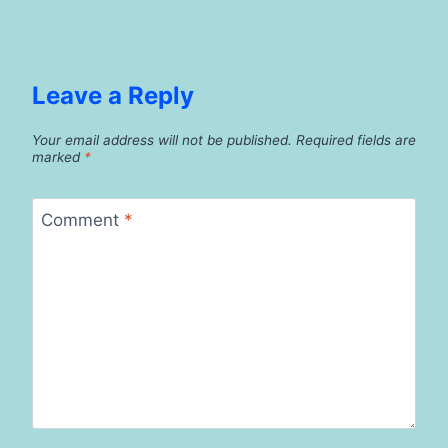
Leave a Reply
Your email address will not be published.
Required fields are
marked
*
Comment
*