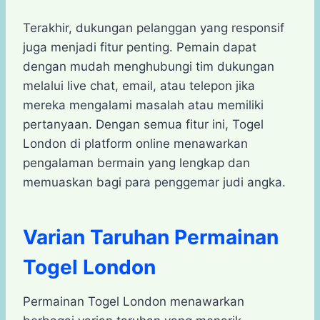
Terakhir, dukungan pelanggan yang responsif
juga menjadi fitur penting. Pemain dapat
dengan mudah menghubungi tim dukungan
melalui live chat, email, atau telepon jika
mereka mengalami masalah atau memiliki
pertanyaan. Dengan semua fitur ini, Togel
London di platform online menawarkan
pengalaman bermain yang lengkap dan
memuaskan bagi para penggemar judi angka.
Varian Taruhan Permainan
Togel London
Permainan Togel London menawarkan