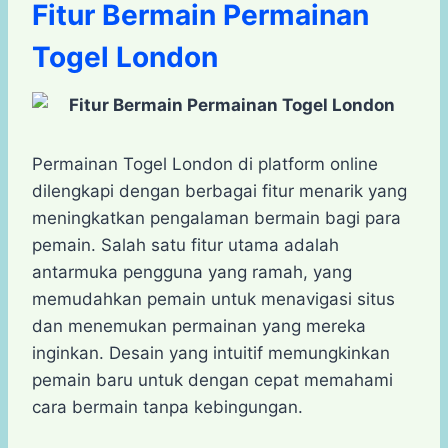
Fitur Bermain Permainan
Togel London
Permainan Togel London di platform online
dilengkapi dengan berbagai fitur menarik yang
meningkatkan pengalaman bermain bagi para
pemain. Salah satu fitur utama adalah
antarmuka pengguna yang ramah, yang
memudahkan pemain untuk menavigasi situs
dan menemukan permainan yang mereka
inginkan. Desain yang intuitif memungkinkan
pemain baru untuk dengan cepat memahami
cara bermain tanpa kebingungan.