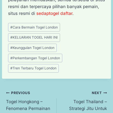
resmi dan terpercaya pilihan banyak pemain,
situs resmi di
sedaptogel daftar
.
Post
#
Cara Bermain Togel London
Tags:
#
KELUARAN TOGEL HARI INI
#
Keunggulan Togel London
#
Perkembangan Togel London
#
Tren Terbaru Togel London
Post
PREVIOUS
NEXT
Togel Hongkong –
Togel Thailand –
navigation
Fenomena Permainan
Strategi Jitu Untuk