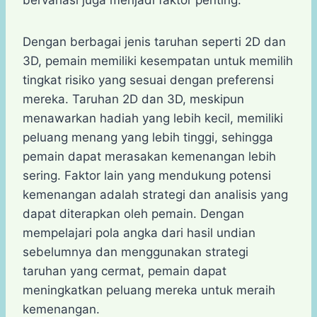
bervariasi juga menjadi faktor penting.
Dengan berbagai jenis taruhan seperti 2D dan
3D, pemain memiliki kesempatan untuk memilih
tingkat risiko yang sesuai dengan preferensi
mereka. Taruhan 2D dan 3D, meskipun
menawarkan hadiah yang lebih kecil, memiliki
peluang menang yang lebih tinggi, sehingga
pemain dapat merasakan kemenangan lebih
sering. Faktor lain yang mendukung potensi
kemenangan adalah strategi dan analisis yang
dapat diterapkan oleh pemain. Dengan
mempelajari pola angka dari hasil undian
sebelumnya dan menggunakan strategi
taruhan yang cermat, pemain dapat
meningkatkan peluang mereka untuk meraih
kemenangan.