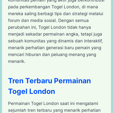
Komunitas pemain yang aktif juga berkontribusi
pada perkembangan Togel London, di mana
mereka saling berbagi tips dan strategi melalui
forum dan media sosial. Dengan semua
perubahan ini, Togel London tidak hanya
menjadi sekadar permainan angka, tetapi juga
sebuah komunitas yang dinamis dan interaktif,
menarik perhatian generasi baru pemain yang
mencari hiburan dan peluang menang yang
menarik.
Tren Terbaru Permainan
Togel London
Permainan Togel London saat ini mengalami
sejumlah tren terbaru yang menarik perhatian