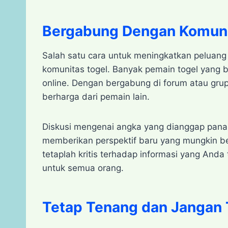
Bergabung Dengan Komuni
Salah satu cara untuk meningkatkan pelua
komunitas togel. Banyak pemain togel yang 
online. Dengan bergabung di forum atau gru
berharga dari pemain lain.
Diskusi mengenai angka yang dianggap panas 
memberikan perspektif baru yang mungkin 
tetaplah kritis terhadap informasi yang Anda 
untuk semua orang.
Tetap Tenang dan Jangan 