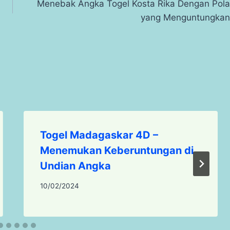
Menebak Angka Togel Kosta Rika Dengan Pola
yang Menguntungkan
Togel Madagaskar 4D –
Menemukan Keberuntungan di
Undian Angka
10/02/2024