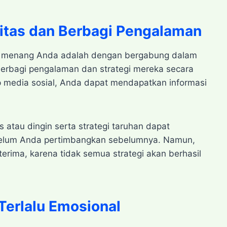
tas dan Berbagi Pengalaman
ng menang Anda adalah dengan bergabung dalam
berbagi pengalaman dan strategi mereka secara
p media sosial, Anda dapat mendapatkan informasi
atau dingin serta strategi taruhan dapat
belum Anda pertimbangkan sebelumnya. Namun,
terima, karena tidak semua strategi akan berhasil
Terlalu Emosional