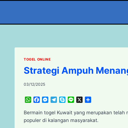
Skip
to
content
TOGEL ONLINE
Strategi Ampuh Menang
03/12/2025
W
F
M
T
S
L
X
S
h
a
e
e
k
i
h
a
c
s
l
y
n
a
Bermain togel Kuwait yang merupakan telah 
t
e
s
e
p
e
r
populer di kalangan masyarakat.
s
b
e
g
e
e