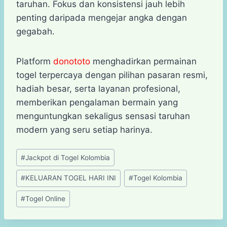
taruhan. Fokus dan konsistensi jauh lebih
penting daripada mengejar angka dengan
gegabah.
Platform
donototo
menghadirkan permainan
togel terpercaya dengan pilihan pasaran resmi,
hadiah besar, serta layanan profesional,
memberikan pengalaman bermain yang
menguntungkan sekaligus sensasi taruhan
modern yang seru setiap harinya.
Post
#
Jackpot di Togel Kolombia
Tags:
#
KELUARAN TOGEL HARI INI
#
Togel Kolombia
#
Togel Online