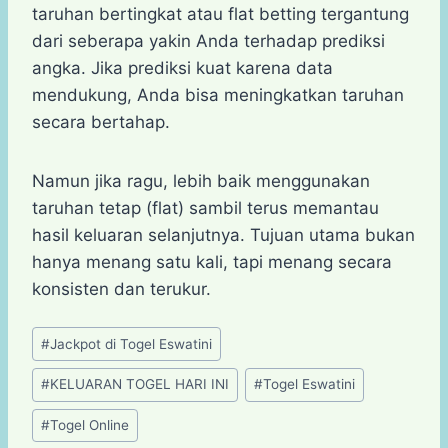
taruhan bertingkat atau flat betting tergantung
dari seberapa yakin Anda terhadap prediksi
angka. Jika prediksi kuat karena data
mendukung, Anda bisa meningkatkan taruhan
secara bertahap.
Namun jika ragu, lebih baik menggunakan
taruhan tetap (flat) sambil terus memantau
hasil keluaran selanjutnya. Tujuan utama bukan
hanya menang satu kali, tapi menang secara
konsisten dan terukur.
Post
#
Jackpot di Togel Eswatini
Tags:
#
KELUARAN TOGEL HARI INI
#
Togel Eswatini
#
Togel Online