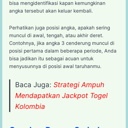
bisa mengidentifikasi kapan kemungkinan
angka tersebut akan keluar kembali.
Perhatikan juga posisi angka, apakah sering
muncul di awal, tengah, atau akhir deret.
Contohnya, jika angka 3 cenderung muncul di
posisi pertama dalam beberapa periode, Anda
bisa jadikan itu sebagai acuan untuk
menyusunnya di posisi awal taruhanmu.
Baca Juga:
Strategi Ampuh
Mendapatkan Jackpot Togel
Kolombia