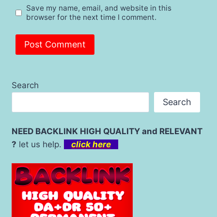
Save my name, email, and website in this
browser for the next time I comment.
Search
Search
NEED BACKLINK HIGH QUALITY and RELEVANT
?
let us help.
click here