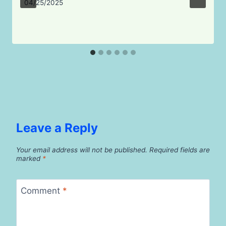
04/25/2025
Leave a Reply
Your email address will not be published.
Required fields are
marked
*
Comment
*