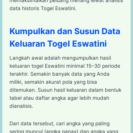
memaksimalkan peluang menang lewat analisis
data historis Togel Eswatini.
Kumpulkan dan Susun Data
Keluaran Togel Eswatini
Langkah awal adalah mengumpulkan hasil
keluaran togel Eswatini minimal 15–30 periode
terakhir. Semakin banyak data yang Anda
miliki, semakin akurat pola yang bisa
ditemukan. Susun hasil keluaran dalam bentuk
tabel atau daftar angka agar lebih mudah
dianalisis.
Dari data tersebut, cari angka yang paling
sering muncul (angka panas) dan angka yang