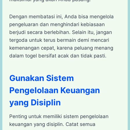
Dengan membatasi ini, Anda bisa mengelola
pengeluaran dan menghindari kebiasaan
berjudi secara berlebihan. Selain itu, jangan
tergoda untuk terus bermain demi mencari
kemenangan cepat, karena peluang menang
dalam togel bersifat acak dan tidak pasti.
Gunakan Sistem
Pengelolaan Keuangan
yang Disiplin
Penting untuk memiliki sistem pengelolaan
keuangan yang disiplin. Catat semua