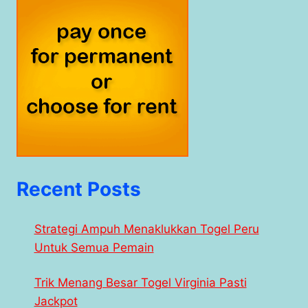
Recent Posts
Strategi Ampuh Menaklukkan Togel Peru
Untuk Semua Pemain
Trik Menang Besar Togel Virginia Pasti
Jackpot