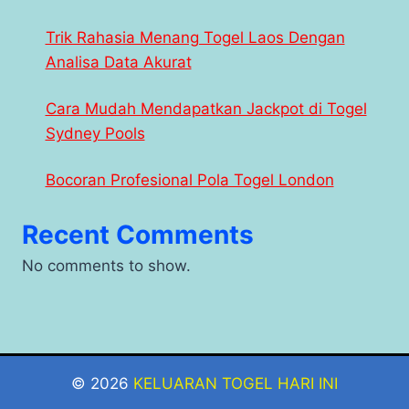
Trik Rahasia Menang Togel Laos Dengan
Analisa Data Akurat
Cara Mudah Mendapatkan Jackpot di Togel
Sydney Pools
Bocoran Profesional Pola Togel London
Recent Comments
No comments to show.
© 2026
KELUARAN TOGEL HARI INI