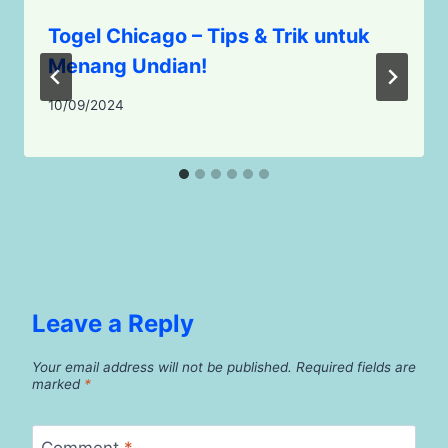
Togel Chicago – Tips & Trik untuk
Menang Undian!
10/09/2024
Leave a Reply
Your email address will not be published.
Required fields are
marked
*
Comment
*