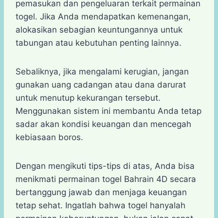
pemasukan dan pengeluaran terkait permainan
togel. Jika Anda mendapatkan kemenangan,
alokasikan sebagian keuntungannya untuk
tabungan atau kebutuhan penting lainnya.
Sebaliknya, jika mengalami kerugian, jangan
gunakan uang cadangan atau dana darurat
untuk menutup kekurangan tersebut.
Menggunakan sistem ini membantu Anda tetap
sadar akan kondisi keuangan dan mencegah
kebiasaan boros.
Dengan mengikuti tips-tips di atas, Anda bisa
menikmati permainan togel Bahrain 4D secara
bertanggung jawab dan menjaga keuangan
tetap sehat. Ingatlah bahwa togel hanyalah