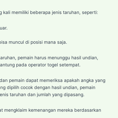
kali memiliki beberapa jenis taruhan, seperti:
uar.
isa muncul di posisi mana saja.
aruhan, pemain harus menunggu hasil undian,
gantung pada operator togel setempat.
, dan pemain dapat memeriksa apakah angka yang
ng dipilih cocok dengan hasil undian, pemain
nis taruhan dan jumlah yang dipasang.
pat mengklaim kemenangan mereka berdasarkan