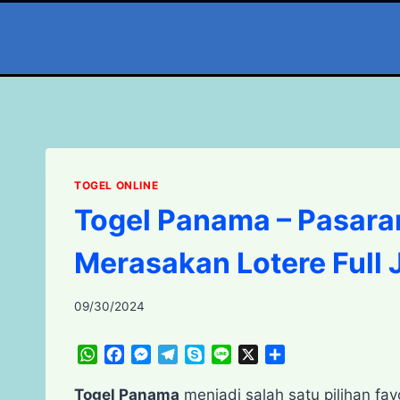
Skip
to
content
TOGEL ONLINE
Togel Panama – Pasara
Merasakan Lotere Full 
09/30/2024
W
F
M
T
S
L
X
S
h
a
e
e
k
i
h
a
c
s
l
y
n
a
Togel Panama
menjadi salah satu pilihan favo