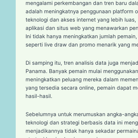
mengalami perkembangan dan tren baru dalam
adalah meningkatnya penggunaan platform o
teknologi dan akses internet yang lebih luas
aplikasi dan situs web yang menawarkan pen
Ini tidak hanya meningkatkan jumlah pemain, 
seperti live draw dan promo menarik yang m
Di samping itu, tren analisis data juga menj
Panama. Banyak pemain mulai menggunakan st
meningkatkan peluang mereka dalam memen
yang tersedia secara online, pemain dapat m
hasil-hasil.
Sebelumnya untuk merumuskan angka-angka 
teknologi dan strategi berbasis data ini me
menjadikannya tidak hanya sekadar permain