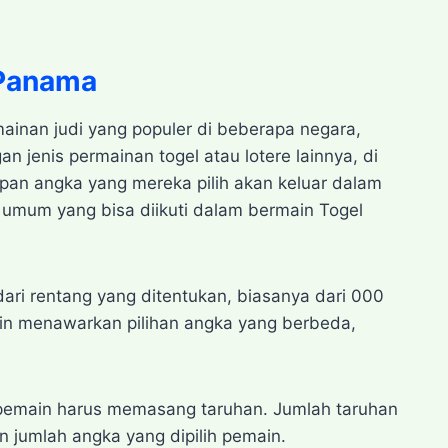
 Panama
ainan judi yang populer di beberapa negara,
n jenis permainan togel atau lotere lainnya, di
n angka yang mereka pilih akan keluar dalam
h umum yang bisa diikuti dalam bermain Togel
ari rentang yang ditentukan, biasanya dari 000
kin menawarkan pilihan angka yang berbeda,
 pemain harus memasang taruhan. Jumlah taruhan
n jumlah angka yang dipilih pemain.