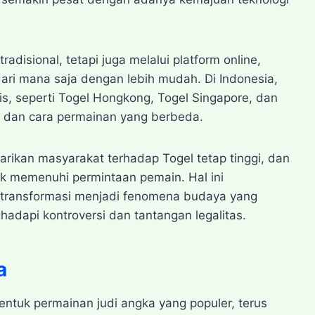
radisional, tetapi juga melalui platform online,
ari mana saja dengan lebih mudah. Di Indonesia,
s, seperti Togel Hongkong, Togel Singapore, dan
 dan cara permainan yang berbeda.
tarikan masyarakat terhadap Togel tetap tinggi, dan
uk memenuhi permintaan pemain. Hal ini
transformasi menjadi fenomena budaya yang
adapi kontroversi dan tantangan legalitas.
a
ntuk permainan judi angka yang populer, terus